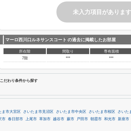
未入力項目がありま
マーロ西川口ルネサンスコート
の過去に掲載したお部屋
所在階
間取り
専有面積
7階
***
***
こだわり条件から探す
たま市大宮区
さいたま市見沼区
さいたま市中央区
さいたま市桜区
さいた
沢市
春日部市
上尾市
草加市
越谷市
蕨市
戸田市
朝霞市
和光市
新座市