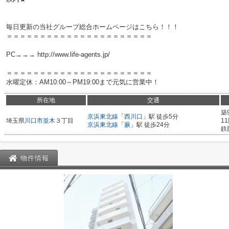
毎日更新の当社グループ総合ホームページはこちら！！！
＝＝＝＝＝＝＝＝＝＝＝＝＝＝＝＝＝＝＝＝＝＝
PC→→→ http://www.life-agents.jp/
＝＝＝＝＝＝＝＝＝＝＝＝＝＝＝＝＝＝＝＝＝＝
水曜定休：AM10:00～PM19:00まで元気に営業中！
所在地
交通
築
京浜東北線
「
西川口
」駅 徒歩5分
埼玉県
川口市
並木
３丁目
1
京浜東北線
「
蕨
」駅 徒歩24分
鉄
物件情報