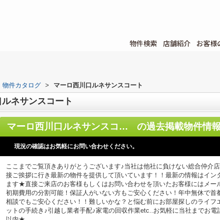
物件検索
店舗紹介
お客様
物件カタログ
>
マーロ西川口ルネサンスコート
口ルネサンスコート
マーロ西川口ルネサンスコート
の過去掲載物件情
現況の確認はお気軽にお問い合わせください。
ここまでご覧頂きありがとうございます♪当社は他社に負けない総合仲介
接ご挨拶に行き最新の物件を提供して頂いています！！最新の情報はイン
ます★直接ご来店のお客様もしくはお問い合わせを頂いたお客様にはメー
初期費用の分割可能！保証人がいない方もご安心ください！年中無休で首
相談でもご安心ください！！難しいかな？と悩む前にお部屋探しのライフ
ットの手続き♪引越し業者手配♪家電の回収作業etc..お気軽に当社までお
以内★