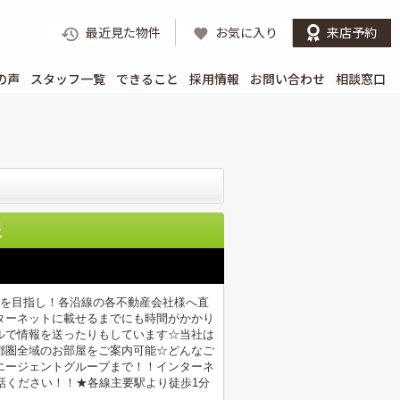
最近見た物件
お気に入り
来店予約
の声
スタッフ一覧
できること
採用情報
お問い合わせ
相談窓口
報
店を目指し！各沿線の各不動産会社様へ直
ターネットに載せるまでにも時間がかかり
ルで情報を送ったりもしています☆当社は
都圏全域のお部屋をご案内可能☆どんなご
エージェントグループまで！！インターネ
電話ください！！★各線主要駅より徒歩1分