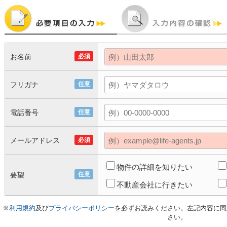
お名前
必須
フリガナ
任意
電話番号
任意
メールアドレス
必須
物件の詳細を知りたい
要望
任意
不動産会社に行きたい
※
利用規約
及び
プライバシーポリシー
を必ずお読みください。左記内容に同
さい。