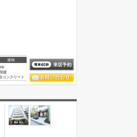
建物
9年
1階建
筋コンクリート