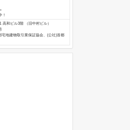
＝
業中！
1 高和ビル3階 （旧中村ビル）
号
都宅地建物取引業保証協会、(公社)首都