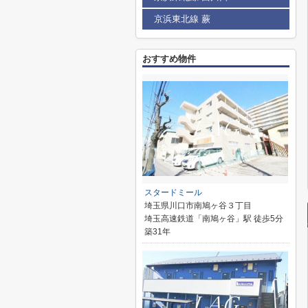
京浜東北線 蕨
おすすめ物件
スタードミール
埼玉県川口市南鳩ヶ谷３丁目
埼玉高速鉄道「南鳩ヶ谷」駅 徒歩5分
築31年