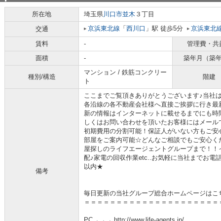
所在地
埼玉県
川口市
並木
３丁目
京浜東北線
「
西川口
」駅 徒歩5分
京浜東北
交通
賃料
-
管理費・共
面積
-
築年月（築
マンション / 鉄筋コンクリー
種別/構造
階建
ト
ここまでご覧頂きありがとうございます♪当社
各沿線の各不動産会社様へ直接ご挨拶に行き最
新の情報はインターネットに載せるまでにも時
しくはお問い合わせを頂いたお客様にはメール
初期費用の分割可能！保証人がいない方もご安
部屋をご案内可能☆どんなご相談でもご安心く
屋探しのライフエージェントグループまで！！
配♪家電の回収作業etc..お気軽に当社までお
以内★
備考
毎日更新の当社グループ総合ホームページはこ
＝＝＝＝＝＝＝＝＝＝＝＝＝＝＝＝＝＝＝＝＝
PC→→→ http://www.life-agents.jp/