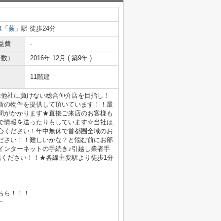
線
「
蕨
」駅 徒歩24分
益費
-
年数）
2016年 12月 ( 築9年 )
11階建
は他社に負けない総合仲介店を目指し！
新の物件を提供して頂いています！！最
間がかかります★直接ご来店のお客様も
で情報を送ったりもしています☆当社は
心ください！年中無休で首都圏全域のお
ださい！！難しいかな？と悩む前にお部
インターネットの手続き♪引越し業者手
電話ください！！★各線主要駅より徒歩1分
ちら！！！
＝