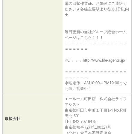
電の回収作業etc..お気軽にご連絡く
ださい★各線主要駅より徒歩1分以内
★
毎日更新の当社グループ総合ホーム
ページはこちら！！！
＝＝＝＝＝＝＝＝＝＝＝＝＝＝＝＝
＝＝＝＝＝＝
PC→→→ http://www.life-agents.jp/
＝＝＝＝＝＝＝＝＝＝＝＝＝＝＝＝
＝＝＝＝＝＝
水曜定休：AM10:00～PM19:00まで
元気に営業中！
エールーム町田店 株式会社ライフ
アシスト
東京都町田市中町１丁目1-4 No.R町
田北 501
取扱会社
TEL:042-707-6475
東京都知事 (2) 第100327号
（公社）全日本不動産協会