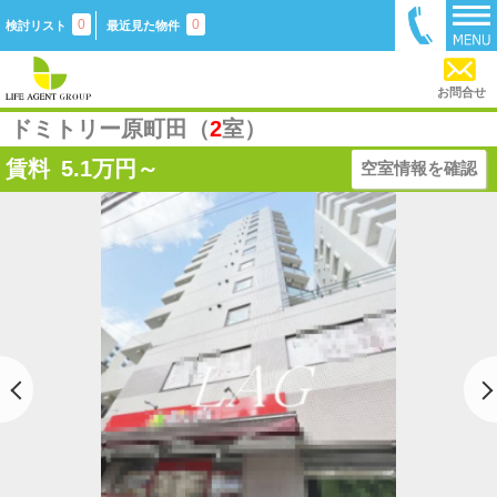
0
0
検討リスト
最近見た物件
お問合せ
ドミトリー原町田（
2
室）
賃料
5.1
万円～
空室情報を確認