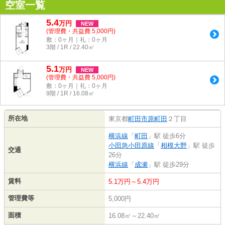
空室一覧
5.4
万
円
NEW
(管理費・共益費 5,000円)
敷：0ヶ月｜礼：0ヶ月
3階 / 1R / 22.40㎡
5.1
万
円
NEW
(管理費・共益費 5,000円)
敷：0ヶ月｜礼：0ヶ月
9階 / 1R / 16.08㎡
所在地
東京都
町田市
原町田
２丁目
横浜線
「
町田
」駅 徒歩6分
小田急小田原線
「
相模大野
」駅 徒歩
交通
26分
横浜線
「
成瀬
」駅 徒歩29分
賃料
5.1万円～5.4万円
管理費等
5,000円
面積
16.08㎡～22.40㎡