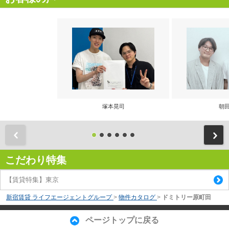
塚本晃司
朝田
前
こだわり特集
【賃貸特集】東京
新宿賃貸 ライフエージェントグループ
>
物件カタログ
>
ドミトリー原町田
ページトップに戻る