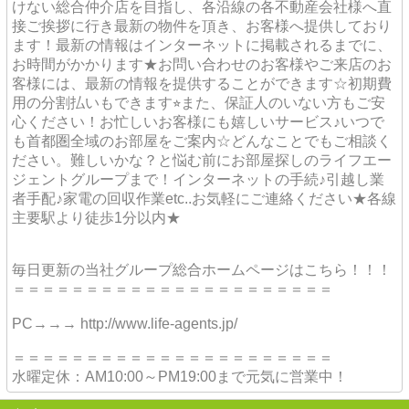
けない総合仲介店を目指し、各沿線の各不動産会社様へ直
接ご挨拶に行き最新の物件を頂き、お客様へ提供しており
ます！最新の情報はインターネットに掲載されるまでに、
お時間がかかります★お問い合わせのお客様やご来店のお
客様には、最新の情報を提供することができます☆初期費
用の分割払いもできます⭐︎また、保証人のいない方もご安
心ください！お忙しいお客様にも嬉しいサービス♪いつで
も首都圏全域のお部屋をご案内☆どんなことでもご相談く
ださい。難しいかな？と悩む前にお部屋探しのライフエー
ジェントグループまで！インターネットの手続♪引越し業
者手配♪家電の回収作業etc..お気軽にご連絡ください★各線
主要駅より徒歩1分以内★
毎日更新の当社グループ総合ホームページはこちら！！！
＝＝＝＝＝＝＝＝＝＝＝＝＝＝＝＝＝＝＝＝＝＝
PC→→→ http://www.life-agents.jp/
＝＝＝＝＝＝＝＝＝＝＝＝＝＝＝＝＝＝＝＝＝＝
水曜定休：AM10:00～PM19:00まで元気に営業中！