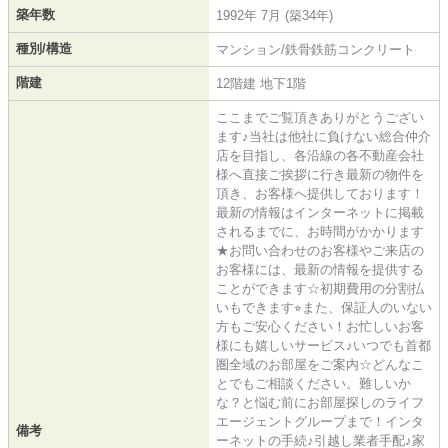
築年数
1992年 7月 (築34年)
種別/構造
マンション/鉄骨鉄筋コンクリート
階建
12階建 地下1階
ここまでご覧頂きありがとうござい
ます♪当社は他社に負けない総合仲介
店を目指し、各沿線の各不動産会社
様へ直接ご挨拶に行き最新の物件を
頂き、お客様へ提供しております！
最新の情報はインターネットに掲載
されるまでに、お時間がかかります
★お問い合わせのお客様やご来店の
お客様には、最新の情報を提供する
ことができます☆初期費用の分割払
いもできます⭐︎また、保証人のいない
方もご安心ください！お忙しいお客
様にも嬉しいサービス♪いつでも首都
圏全域のお部屋をご案内☆どんなこ
とでもご相談ください。難しいか
な？と悩む前にお部屋探しのライフ
エージェントグループまで！インタ
備考
ーネットの手続♪引越し業者手配♪家