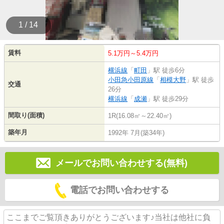
1 / 14
賃料
5.1万円～5.4万円
横浜線
「
町田
」駅 徒歩6分
小田急小田原線
「
相模大野
」駅 徒歩
交通
26分
横浜線
「
成瀬
」駅 徒歩29分
間取り(面積)
1R(16.08㎡～22.40㎡)
築年月
1992年 7月(築34年)
メールでお問い合わせする(無料)
電話でお問い合わせする
ここまでご覧頂きありがとうございます♪当社は他社に負