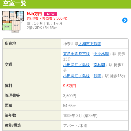
空室一覧
9.5
万
円
NEW
(管理費・共益費 3,500円)
敷：1ヶ月｜礼：1ヶ月
2階 / 3DK / 54.65㎡
所在地
神奈川県
大和市
下鶴間
東急田園都市線
「
中央林間
」駅 徒歩
13分
交通
小田急江ノ島線
「
南林間
」駅 徒歩7
分
小田急江ノ島線
「
鶴間
」駅 徒歩18分
賃料
9.5万円
管理費等
3,500円
面積
54.65㎡
築年数
1998年 3月 (築28年)
種別/構造
アパート/木造