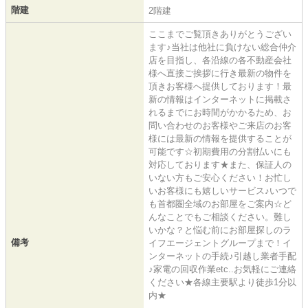
階建
2階建
ここまでご覧頂きありがとうござい
ます♪当社は他社に負けない総合仲介
店を目指し、各沿線の各不動産会社
様へ直接ご挨拶に行き最新の物件を
頂きお客様へ提供しております！最
新の情報はインターネットに掲載さ
れるまでにお時間がかかるため、お
問い合わせのお客様やご来店のお客
様には最新の情報を提供することが
可能です☆初期費用の分割払いにも
対応しております★また、保証人の
いない方もご安心ください！お忙し
いお客様にも嬉しいサービス♪いつで
も首都圏全域のお部屋をご案内☆ど
んなことでもご相談ください。難し
いかな？と悩む前にお部屋探しのラ
備考
イフエージェントグループまで！イ
ンターネットの手続♪引越し業者手配
♪家電の回収作業etc..お気軽にご連絡
ください★各線主要駅より徒歩1分以
内★