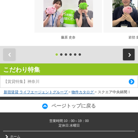
藤原 史奈
岩切 
前
こだわり特集
【賃貸特集】神奈川
新宿賃貸 ライフエージェントグループ
>
物件カタログ
>
スクエア中央林間Ⅰ
ページトップに戻る
営業時間:10：00～19：00
定休日:水曜日
ホーム