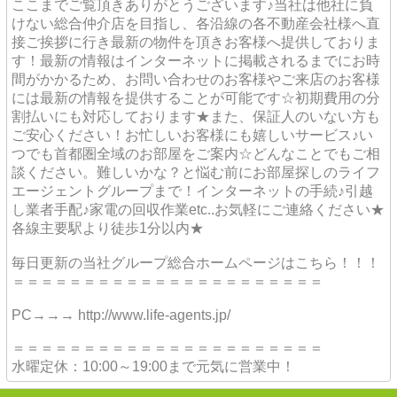
ここまでご覧頂きありがとうございます♪当社は他社に負
けない総合仲介店を目指し、各沿線の各不動産会社様へ直
接ご挨拶に行き最新の物件を頂きお客様へ提供しておりま
す！最新の情報はインターネットに掲載されるまでにお時
間がかかるため、お問い合わせのお客様やご来店のお客様
には最新の情報を提供することが可能です☆初期費用の分
割払いにも対応しております★また、保証人のいない方も
ご安心ください！お忙しいお客様にも嬉しいサービス♪い
つでも首都圏全域のお部屋をご案内☆どんなことでもご相
談ください。難しいかな？と悩む前にお部屋探しのライフ
エージェントグループまで！インターネットの手続♪引越
し業者手配♪家電の回収作業etc..お気軽にご連絡ください★
各線主要駅より徒歩1分以内★
毎日更新の当社グループ総合ホームページはこちら！！！
＝＝＝＝＝＝＝＝＝＝＝＝＝＝＝＝＝＝＝＝＝＝
PC→→→ http://www.life-agents.jp/
＝＝＝＝＝＝＝＝＝＝＝＝＝＝＝＝＝＝＝＝＝＝
水曜定休：10:00～19:00まで元気に営業中！