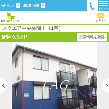
0
0
検討リスト
最近見た物件
お問合せ
スクエア中央林間Ⅰ（
1
室）
賃料
9.5万円
空室情報を確認