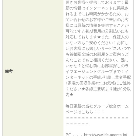
頂きお客様へ提供しております！最
新の情報はインターネットに掲載さ
れるまでにお時間がかかるため、お
問い合わせのお客様やご来店のお客
様には最新の情報を提供することが
可能です☆初期費用の分割払いにも
対応しております★また、保証人の
いない方もご安心ください！お忙し
いお客様にも嬉しいサービス♪いつで
も首都圏全域のお部屋をご案内☆ど
んなことでもご相談ください。難し
いかな？と悩む前にお部屋探しのラ
備考
イフエージェントグループまで！イ
ンターネットの手続♪引越し業者手配
♪家電の回収作業etc..お気軽にご連絡
ください★各線主要駅より徒歩1分以
内★
毎日更新の当社グループ総合ホーム
ページはこちら！！！
＝＝＝＝＝＝＝＝＝＝＝＝＝＝＝＝
＝＝＝＝＝＝
PC→→→ http://www.life-agents.jp/