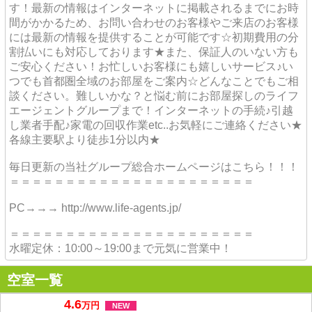
す！最新の情報はインターネットに掲載されるまでにお時
間がかかるため、お問い合わせのお客様やご来店のお客様
には最新の情報を提供することが可能です☆初期費用の分
割払いにも対応しております★また、保証人のいない方も
ご安心ください！お忙しいお客様にも嬉しいサービス♪い
つでも首都圏全域のお部屋をご案内☆どんなことでもご相
談ください。難しいかな？と悩む前にお部屋探しのライフ
エージェントグループまで！インターネットの手続♪引越
し業者手配♪家電の回収作業etc..お気軽にご連絡ください★
各線主要駅より徒歩1分以内★
毎日更新の当社グループ総合ホームページはこちら！！！
＝＝＝＝＝＝＝＝＝＝＝＝＝＝＝＝＝＝＝＝＝＝
PC→→→ http://www.life-agents.jp/
＝＝＝＝＝＝＝＝＝＝＝＝＝＝＝＝＝＝＝＝＝＝
水曜定休：10:00～19:00まで元気に営業中！
空室一覧
4.6
万
円
NEW