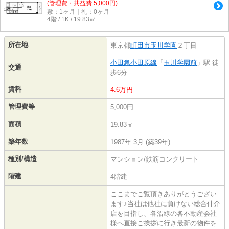
(管理費・共益費 5,000円)
敷：1ヶ月｜礼：0ヶ月
4階 / 1K / 19.83㎡
所在地
東京都
町田市
玉川学園
２丁目
小田急小田原線
「
玉川学園前
」駅 徒
交通
歩6分
賃料
4.6万円
管理費等
5,000円
面積
19.83㎡
築年数
1987年 3月 (築39年)
種別/構造
マンション/鉄筋コンクリート
階建
4階建
ここまでご覧頂きありがとうござい
ます♪当社は他社に負けない総合仲介
店を目指し、各沿線の各不動産会社
様へ直接ご挨拶に行き最新の物件を