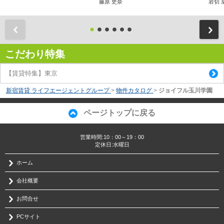
藤原 史奈
岩切 
前
こだわり特集
【賃貸特集】東京
新宿賃貸 ライフエージェントグループ
>
物件カタログ
>
ジョイフル玉川学園
ページトップに戻る
営業時間:10：00～19：00
定休日:水曜日
ホーム
会社概要
お問合せ
PCサイト