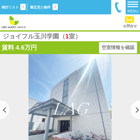
0
0
検討リスト
最近見た物件
お問合せ
ジョイフル玉川学園（
1
室）
賃料
4.6万円
空室情報を確認