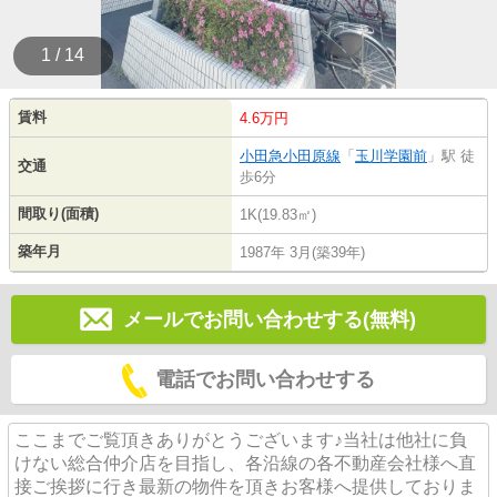
1 / 14
賃料
4.6万円
小田急小田原線
「
玉川学園前
」駅 徒
交通
歩6分
間取り(面積)
1K(19.83㎡)
築年月
1987年 3月(築39年)
メールでお問い合わせする(無料)
電話でお問い合わせする
ここまでご覧頂きありがとうございます♪当社は他社に負
けない総合仲介店を目指し、各沿線の各不動産会社様へ直
接ご挨拶に行き最新の物件を頂きお客様へ提供しておりま