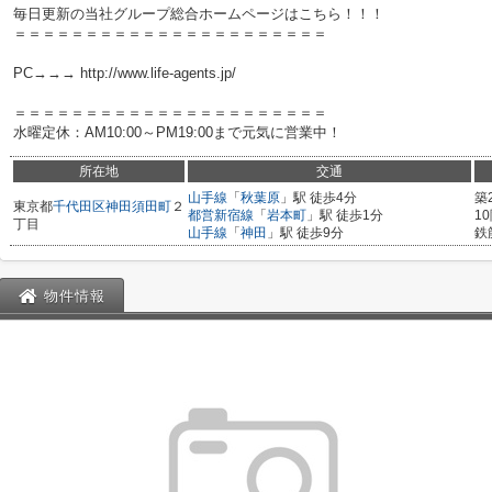
毎日更新の当社グループ総合ホームページはこちら！！！
＝＝＝＝＝＝＝＝＝＝＝＝＝＝＝＝＝＝＝＝＝＝
PC→→→ http://www.life-agents.jp/
＝＝＝＝＝＝＝＝＝＝＝＝＝＝＝＝＝＝＝＝＝＝
水曜定休：AM10:00～PM19:00まで元気に営業中！
所在地
交通
山手線
「
秋葉原
」駅 徒歩4分
築
東京都
千代田区
神田須田町
２
都営新宿線
「
岩本町
」駅 徒歩1分
1
丁目
山手線
「
神田
」駅 徒歩9分
鉄
物件情報