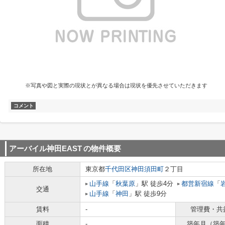
※写真や図と実際の現状とが異なる場合は現状を優先させていただきます
コメント
アーバイル神田EAST
の物件概要
所在地
東京都
千代田区
神田須田町
２丁目
山手線
「
秋葉原
」駅 徒歩4分
都営新宿線
「
交通
山手線
「
神田
」駅 徒歩9分
賃料
-
管理費・共
面積
-
築年月（築