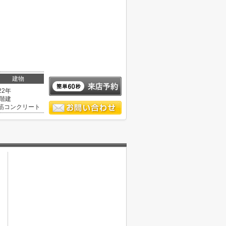
建物
22年
0階建
筋コンクリート