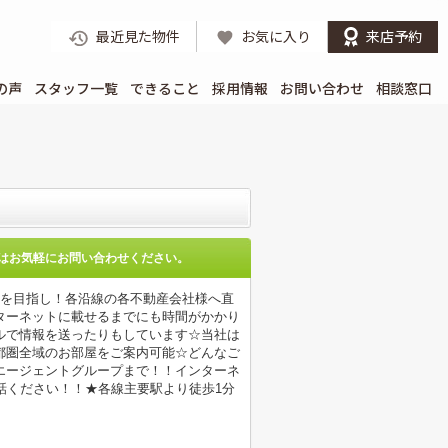
最近見た物件
お気に入り
来店予約
の声
スタッフ一覧
できること
採用情報
お問い合わせ
相談窓口
はお気軽にお問い合わせください。
店を目指し！各沿線の各不動産会社様へ直
ターネットに載せるまでにも時間がかかり
ルで情報を送ったりもしています☆当社は
都圏全域のお部屋をご案内可能☆どんなご
エージェントグループまで！！インターネ
電話ください！！★各線主要駅より徒歩1分