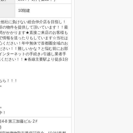
10階建
は他社に負けない総合仲介店を目指し！
新の物件を提供して頂いています！！最
間がかかります★直接ご来店のお客様も
で情報を送ったりもしています☆当社は
心ください！年中無休で首都圏全域のお
ださい！！難しいかな？と悩む前にお部
インターネットの手続き♪引越し業者手
電話ください！！★各線主要駅より徒歩1分
ちら！！！
＝
＝
業中！
-8 第三加藤ビル 2Ｆ
号