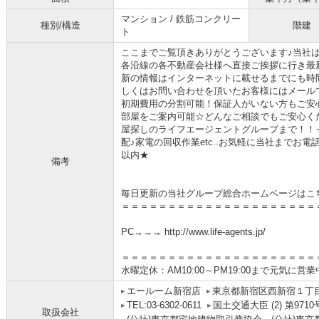
マンション / 鉄筋コンクリー
種別/構造
階建
ト
ここまでご覧頂きありがとうございます♪当社
各沿線の各不動産会社様へ直接ご挨拶に行き最
新の情報はインターネットに載せるまでにも時
しくはお問い合わせを頂いたお客様にはメール
初期費用の分割可能！保証人がいない方もご安
部屋をご案内可能☆どんなご相談でもご安心く
屋探しのライフエージェントグループまで！！
配♪家電の回収作業etc..お気軽に当社までお
以内★
備考
毎日更新の当社グループ総合ホームページはこ
＝＝＝＝＝＝＝＝＝＝＝＝＝＝＝＝＝＝＝＝＝
PC→→→ http://www.life-agents.jp/
＝＝＝＝＝＝＝＝＝＝＝＝＝＝＝＝＝＝＝＝＝
水曜定休：AM10:00～PM19:00まで元気に営
エールーム新宿店
東京都新宿区西新宿１丁目4
TEL:03-6302-0611
国土交通大臣 (2) 第9710
取扱会社