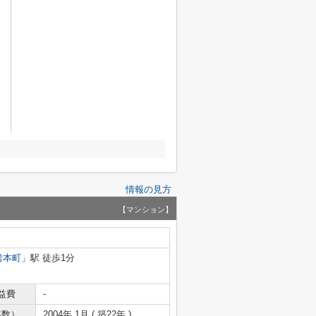
情報の見方
【マンション】
岩本町
」駅 徒歩1分
益費
-
年数）
2004年 1月 ( 築22年 )