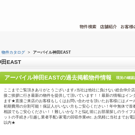
物件検索
店舗紹介
お客様
物件カタログ
>
アーバイル神田EAST
田EAST
アーバイル神田EAST
の過去掲載物件情報
現況の確認
ここまでご覧頂きありがとうございます♪当社は他社に負けない総合仲介
接ご挨拶に行き最新の物件を提供して頂いています！！最新の情報はイン
ます★直接ご来店のお客様もしくはお問い合わせを頂いたお客様にはメー
初期費用の分割可能！保証人がいない方もご安心ください！年中無休で首
相談でもご安心ください！！難しいかな？と悩む前にお部屋探しのライフ
ットの手続き♪引越し業者手配♪家電の回収作業etc..お気軽に当社までお
以内★