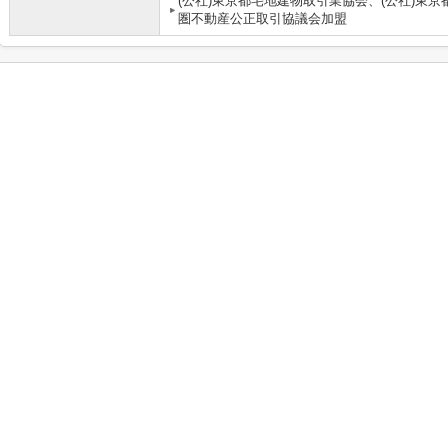
(公社)東京都宅地建物取引業協会、(公社)東京
圏不動産公正取引協議会加盟