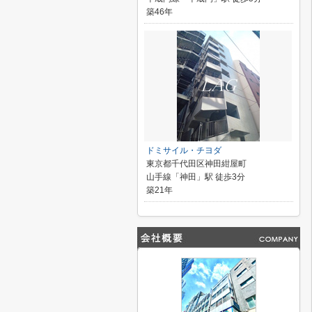
築46年
ドミサイル・チヨダ
東京都千代田区神田紺屋町
山手線「神田」駅 徒歩3分
築21年