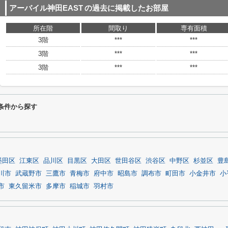
アーバイル神田EAST
の過去に掲載したお部屋
所在階
間取り
専有面積
3階
***
***
3階
***
***
3階
***
***
条件から探す
墨田区
江東区
品川区
目黒区
大田区
世田谷区
渋谷区
中野区
杉並区
豊
川市
武蔵野市
三鷹市
青梅市
府中市
昭島市
調布市
町田市
小金井市
小
市
東久留米市
多摩市
稲城市
羽村市