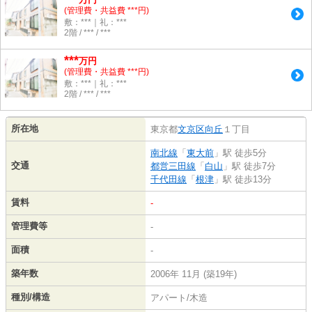
(管理費・共益費 ***円)
敷：***｜礼：***
2階 / *** / ***
***
万円
(管理費・共益費 ***円)
敷：***｜礼：***
2階 / *** / ***
所在地
東京都
文京区
向丘
１丁目
南北線
「
東大前
」駅 徒歩5分
交通
都営三田線
「
白山
」駅 徒歩7分
千代田線
「
根津
」駅 徒歩13分
賃料
-
管理費等
-
面積
-
築年数
2006年 11月 (築19年)
種別/構造
アパート/木造