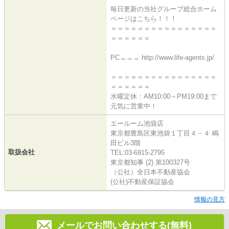
毎日更新の当社グループ総合ホーム
ページはこちら！！！
＝＝＝＝＝＝＝＝＝＝＝＝＝＝＝＝
＝＝＝＝＝＝
PC→→→ http://www.life-agents.jp/
＝＝＝＝＝＝＝＝＝＝＝＝＝＝＝＝
＝＝＝＝＝＝
水曜定休：AM10:00～PM19:00まで
元気に営業中！
エールーム池袋店
東京都豊島区東池袋１丁目４－４ 嶋
田ビル3階
取扱会社
TEL:03-6915-2795
東京都知事 (2) 第100327号
（公社）全日本不動産協会
(公社)不動産保証協会
情報の見方
メールでお問い合わせする(無料)