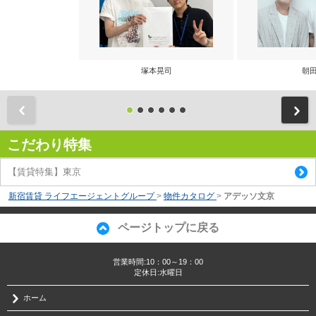
塚本晃司
朝田
前
こだわり特集
【賃貸特集】東京
新宿賃貸 ライフエージェントグループ
>
物件カタログ
>
アデッソ文京
ページトップに戻る
営業時間:10：00～19：00
定休日:水曜日
ホーム