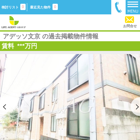
0
0
検討リスト
最近見た物件
お問合せ
アデッソ文京 の過去掲載物件情報
賃料
***
万円