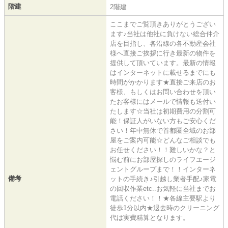
階建
2階建
ここまでご覧頂きありがとうござい
ます♪当社は他社に負けない総合仲介
店を目指し、各沿線の各不動産会社
様へ直接ご挨拶に行き最新の物件を
提供して頂いています。最新の情報
はインターネットに載せるまでにも
時間がかかります★直接ご来店のお
客様、もしくはお問い合わせを頂い
たお客様にはメールで情報も送付い
たします☆当社は初期費用の分割可
能！保証人がいない方もご安心くだ
さい！年中無休で首都圏全域のお部
屋をご案内可能☆どんなご相談でも
お任せください！！難しいかな？と
悩む前にお部屋探しのライフエージ
ェントグループまで！！インターネ
備考
ットの手続き♪引越し業者手配♪家電
の回収作業etc..お気軽に当社までお
電話ください！！★各線主要駅より
徒歩1分以内★退去時のクリーニング
代は実費精算となります。