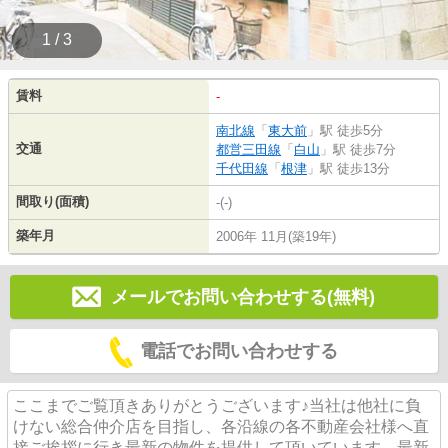
1 / 3
賃料
-
南北線
「
東大前
」駅 徒歩5分
交通
都営三田線
「
白山
」駅 徒歩7分
千代田線
「
根津
」駅 徒歩13分
間取り(面積)
-(-)
築年月
2006年 11月(築19年)
メールでお問い合わせする(無料)
電話でお問い合わせする
ここまでご覧頂きありがとうございます♪当社は他社に負
けない総合仲介店を目指し、各沿線の各不動産会社様へ直
接ご挨拶に行き最新の物件を提供して頂いています。最新