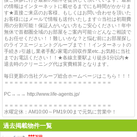
の情報はインターネットに載せるまでにも時間がかかりま
す★直接ご来店のお客様、もしくはお問い合わせを頂いた
お客様にはメールで情報も送付いたします☆当社は初期費
用の分割可能！保証人がいない方もご安心ください！年中
無休で首都圏全域のお部屋をご案内可能☆どんなご相談で
もお任せください！！難しいかな？と悩む前にお部屋探し
のライフエージェントグループまで！！インターネットの
手続き♪引越し業者手配♪家電の回収作業etc..お気軽に当社
までお電話ください！！★各線主要駅より徒歩1分以内★
退去時のクリーニング代は実費精算となります。
毎日更新の当社グループ総合ホームページはこちら！！！
＝＝＝＝＝＝＝＝＝＝＝＝＝＝＝＝＝＝＝＝＝＝
PC→→→ http://www.life-agents.jp/
＝＝＝＝＝＝＝＝＝＝＝＝＝＝＝＝＝＝＝＝＝＝
水曜定休：AM10:00～PM19:00まで元気に営業中！
過去掲載物件一覧
***
万円