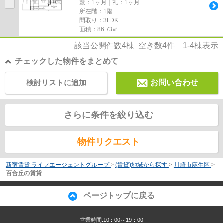
敷：1ヶ月｜礼：1ヶ月
所在階：1階
間取り：3LDK
面積：86.73㎡
該当公開件数
4
棟 空き数
4
件
1-4
棟表示
チェックした物件をまとめて
検討リストに追加
お問い合わせ
さらに条件を絞り込む
物件リクエスト
新宿賃貸 ライフエージェントグループ
>
(賃貸)地域から探す
>
川崎市麻生区
>
百合丘の賃貸
ページトップに戻る
営業時間:10：00～19：00