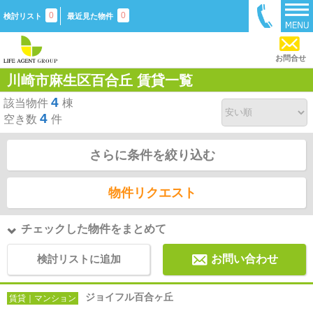
0
0
検討リスト
最近見た物件
お問合せ
川崎市麻生区百合丘 賃貸一覧
4
該当物件
棟
4
空き数
件
さらに条件を絞り込む
物件リクエスト
チェックした物件をまとめて
検討リストに追加
お問い合わせ
ジョイフル百合ヶ丘
賃貸｜マンション