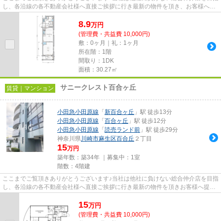
し、各沿線の各不動産会社様へ直接ご挨拶に行き最新の物件を頂き、お客様へ提
供しております！最新の情報...
8.9
万
円
(管理費・共益費 10,000円)
敷：0ヶ月｜礼：1ヶ月
所在階：1階
間取り：1DK
面積：30.27㎡
サニークレスト百合ヶ丘
賃貸｜マンション
小田急小田原線
「
新百合ヶ丘
」駅 徒歩13分
小田急小田原線
「
百合ヶ丘
」駅 徒歩12分
小田急小田原線
「
読売ランド前
」駅 徒歩29分
神奈川県
川崎市麻生区
百合丘
２丁目
15
万円
築年数：築34年 ｜募集中：
1室
階数：4階建
ここまでご覧頂きありがとうございます♪当社は他社に負けない総合仲介店を目指
し、各沿線の各不動産会社様へ直接ご挨拶に行き最新の物件を頂きお客様へ提供
しております！最新の情報は...
15
万
円
(管理費・共益費 10,000円)