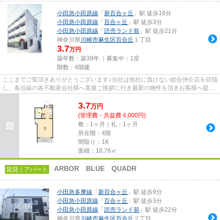
小田急小田原線
「
新百合ヶ丘
」駅 徒歩16分
小田急小田原線
「
百合ヶ丘
」駅 徒歩3分
小田急小田原線
「
読売ランド前
」駅 徒歩21分
神奈川県
川崎市麻生区
百合丘
１丁目
3.7
万円
築年数：築39年 ｜募集中：
1室
階数：4階建
ここまでご覧頂きありがとうございます♪当社は他社に負けない総合仲介店を目指
し、各沿線の各不動産会社様へ直接ご挨拶に行き最新の物件を頂きお客様へ提供
しております！最新の情報は...
3.7
万
円
(管理費・共益費 4,000円)
敷：1ヶ月｜礼：1ヶ月
所在階：4階
間取り：1K
面積：16.76㎡
ARBOR BLUE QUADR
賃貸｜アパート
小田急多摩線
「
新百合ヶ丘
」駅 徒歩9分
小田急小田原線
「
百合ヶ丘
」駅 徒歩3分
小田急小田原線
「
読売ランド前
」駅 徒歩22分
神奈川県
川崎市麻生区
百合丘
２丁目