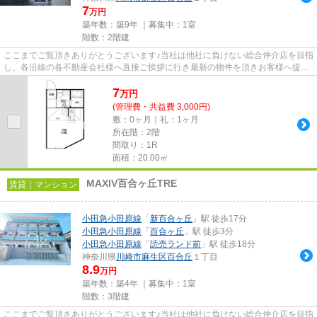
7
万円
築年数：築9年 ｜募集中：
1室
階数：2階建
ここまでご覧頂きありがとうございます♪当社は他社に負けない総合仲介店を目指
し、各沿線の各不動産会社様へ直接ご挨拶に行き最新の物件を頂きお客様へ提供
しております！最新の情報は...
7
万
円
(管理費・共益費 3,000円)
敷：0ヶ月｜礼：1ヶ月
所在階：2階
間取り：1R
面積：20.00㎡
MAXIV百合ヶ丘TRE
賃貸｜マンション
小田急小田原線
「
新百合ヶ丘
」駅 徒歩17分
小田急小田原線
「
百合ヶ丘
」駅 徒歩3分
小田急小田原線
「
読売ランド前
」駅 徒歩18分
神奈川県
川崎市麻生区
百合丘
１丁目
8.9
万円
築年数：築4年 ｜募集中：
1室
階数：3階建
ここまでご覧頂きありがとうございます♪当社は他社に負けない総合仲介店を目指