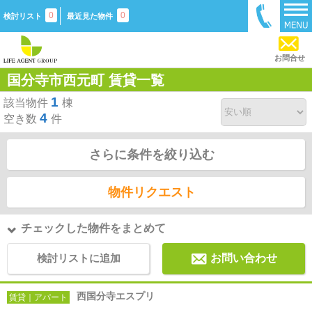
0
0
検討リスト
最近見た物件
お問合せ
国分寺市西元町 賃貸一覧
1
該当物件
棟
4
空き数
件
さらに条件を絞り込む
物件リクエスト
チェックした物件をまとめて
検討リストに追加
お問い合わせ
西国分寺エスプリ
賃貸｜アパート