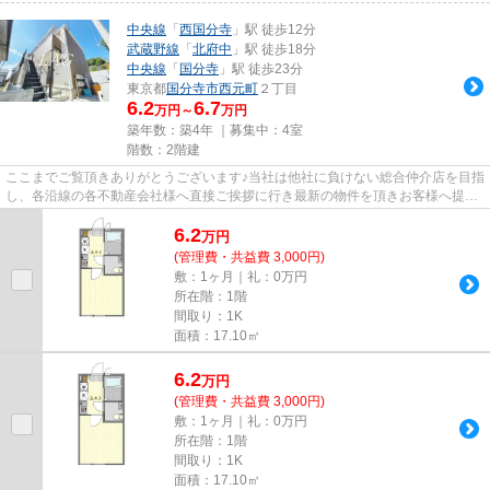
中央線
「
西国分寺
」駅 徒歩12分
武蔵野線
「
北府中
」駅 徒歩18分
中央線
「
国分寺
」駅 徒歩23分
東京都
国分寺市
西元町
２丁目
6.2
6.7
万円～
万円
築年数：築4年 ｜募集中：
4室
階数：2階建
ここまでご覧頂きありがとうございます♪当社は他社に負けない総合仲介店を目指
し、各沿線の各不動産会社様へ直接ご挨拶に行き最新の物件を頂きお客様へ提供
しております！最新の情報は...
6.2
万
円
(管理費・共益費 3,000円)
敷：1ヶ月｜礼：0万円
所在階：1階
間取り：1K
面積：17.10㎡
6.2
万
円
(管理費・共益費 3,000円)
敷：1ヶ月｜礼：0万円
所在階：1階
間取り：1K
面積：17.10㎡