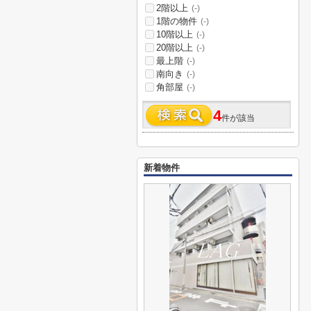
2階以上
(-)
1階の物件
(-)
10階以上
(-)
20階以上
(-)
最上階
(-)
南向き
(-)
角部屋
(-)
4
件が該当
新着物件