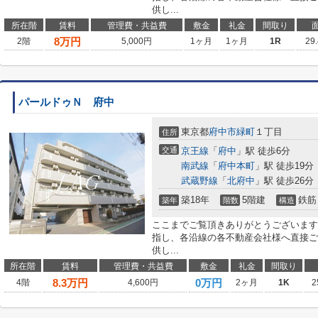
供し...
所在階
賃料
管理費・共益費
敷金
礼金
間取り
8
万円
2階
5,000円
1ヶ月
1ヶ月
1R
29
パールドゥＮ 府中
東京都
府中市
緑町
１丁目
住所
交通
京王線
「
府中
」駅 徒歩6分
南武線
「
府中本町
」駅 徒歩19分
武蔵野線
「
北府中
」駅 徒歩26分
築18年
5階建
鉄筋
築年
階数
構造
ここまでご覧頂きありがとうございます
指し、各沿線の各不動産会社様へ直接ご
供し...
所在階
賃料
管理費・共益費
敷金
礼金
間取り
8.3
万円
0万円
4階
4,600円
2ヶ月
1K
2