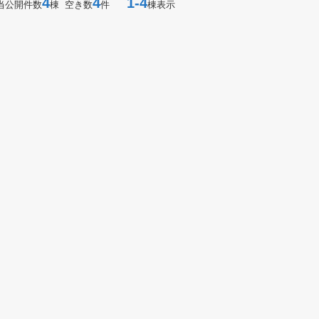
4
4
1-4
当公開件数
棟 空き数
件
棟表示