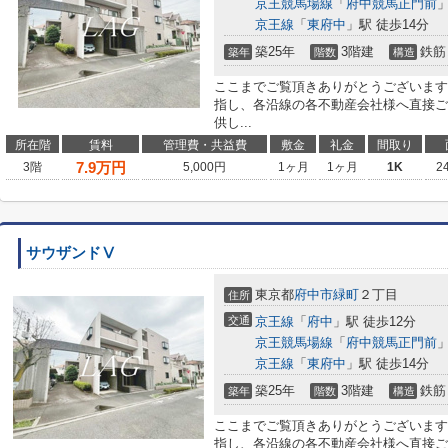
京王競馬場線
「
府中競馬正門前
」
京王線
「
東府中
」駅 徒歩14分
築25年
3階建
鉄筋
築年
階数
構造
ここまでご覧頂きありがとうございます
指し、各沿線の各不動産会社様へ直接ご
供し...
所在階
賃料
管理費・共益費
敷金
礼金
間取り
7.9
万円
3階
5,000円
1ヶ月
1ヶ月
1K
2
サウザンドⅤ
東京都
府中市
緑町
２丁目
住所
交通
京王線
「
府中
」駅 徒歩12分
京王競馬場線
「
府中競馬正門前
」
京王線
「
東府中
」駅 徒歩14分
築25年
3階建
鉄筋
築年
階数
構造
ここまでご覧頂きありがとうございます
指し、各沿線の各不動産会社様へ直接ご