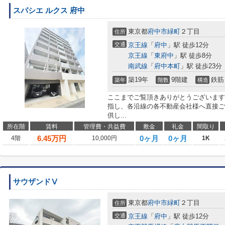
スパシエ ルクス 府中
東京都
府中市
緑町
２丁目
住所
交通
京王線
「
府中
」駅 徒歩12分
京王線
「
東府中
」駅 徒歩8分
南武線
「
府中本町
」駅 徒歩23分
築19年
9階建
鉄筋
築年
階数
構造
ここまでご覧頂きありがとうございます
指し、各沿線の各不動産会社様へ直接ご
供し...
所在階
賃料
管理費・共益費
敷金
礼金
間取り
6.45
万円
0ヶ月
0ヶ月
4階
10,000円
1K
サウザンドⅤ
東京都
府中市
緑町
２丁目
住所
交通
京王線
「
府中
」駅 徒歩12分