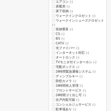
エアコン
(-)
床暖房
(-)
床下収納
(-)
ウォークインクロゼット
(-)
ウォークインシューズクロゼット
(-)
収納豊富
(-)
CS
(-)
BS
(-)
CATV
(-)
光ファイバー
(-)
インターネット対応
(-)
オートロック
(-)
TVモニタ付インターホン
(-)
宅配ボックス
(-)
24時間緊急通報システム
(-)
ディンプルキー
(-)
防犯カメラ
(-)
24時間有人管理
(-)
フロントサービス
(-)
24時間ゴミ出し可
(-)
住戸内覧可能
(-)
コンシェルジュサービス
(-)
駐車場あり
(-)