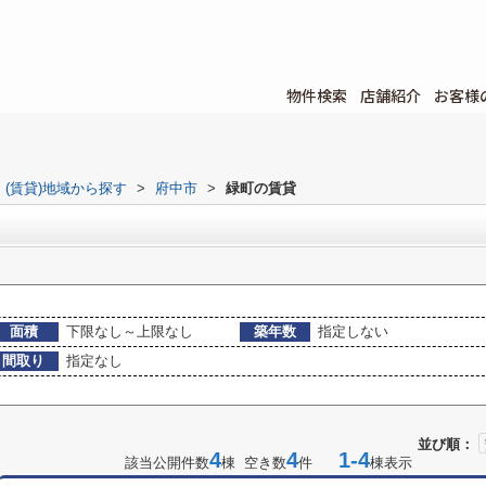
物件検索
店舗紹介
お客様
(賃貸)地域から探す
>
府中市
>
緑町の賃貸
面積
下限なし～上限なし
築年数
指定しない
間取り
指定なし
並び順：
4
4
1-4
該当公開件数
棟 空き数
件
棟表示