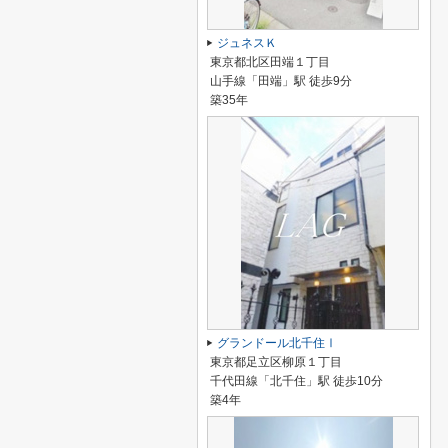
ジュネスＫ
東京都北区田端１丁目
山手線「田端」駅 徒歩9分
築35年
グランドール北千住Ⅰ
東京都足立区柳原１丁目
千代田線「北千住」駅 徒歩10分
築4年