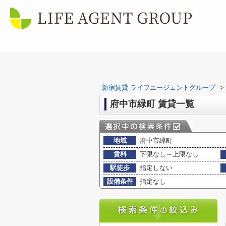
新宿賃貸 ライフエージェントグループ
>
府中市緑町 賃貸一覧
地域
府中市緑町
賃料
下限なし～上限なし
駅徒歩
指定しない
設備条件
指定なし