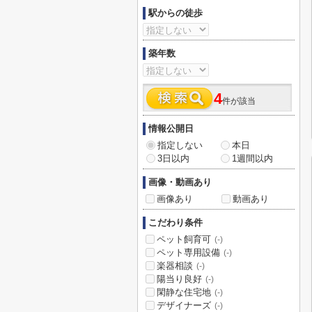
駅からの徒歩
築年数
4
件が該当
情報公開日
指定しない
本日
3日以内
1週間以内
画像・動画あり
画像あり
動画あり
こだわり条件
ペット飼育可
(-)
ペット専用設備
(-)
楽器相談
(-)
陽当り良好
(-)
閑静な住宅地
(-)
デザイナーズ
(-)