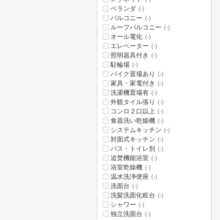
ベランダ
(-)
バルコニー
(-)
ルーフバルコニー
(-)
オール電化
(-)
エレベーター
(-)
照明器具付き
(-)
駐輪場
(-)
バイク置場あり
(-)
家具・家電付き
(-)
洗濯機置場有
(-)
外観タイル張り
(-)
コンロ２口以上
(-)
食器洗い乾燥機
(-)
システムキッチン
(-)
対面式キッチン
(-)
バス・トイレ別
(-)
追焚機能浴室
(-)
浴室乾燥機
(-)
温水洗浄便座
(-)
洗面台
(-)
洗髪洗面化粧台
(-)
シャワー
(-)
独立洗面台
(-)