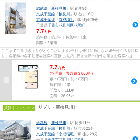
総武線
「
新検見川
」駅 徒歩9分
京成千葉線
「
検見川
」駅 徒歩18分
京成千葉線
「
京成稲毛
」駅 徒歩29分
千葉県
千葉市花見川区
花園町
7.7
万円
築年数：築1年 ｜募集中：
1室
階数：3階建
ここまでご覧頂きありがとうございます♪当社は他社に負けない総合仲介店を目指
し、各沿線の各不動産会社様へ直接ご挨拶に行き最新の物件を頂きお客様へ提供
しております！最新の情報は...
7.7
万
円
(管理費・共益費 3,000円)
敷：0万円｜礼：0万円
所在階：1階
間取り：1LDK
面積：28.96㎡
リブリ・新検見川Ⅱ
賃貸｜マンション
総武線
「
新検見川
」駅 徒歩11分
京成千葉線
「
検見川
」駅 徒歩22分
京成千葉線
「
京成稲毛
」駅 徒歩29分
千葉県
千葉市花見川区
花園町