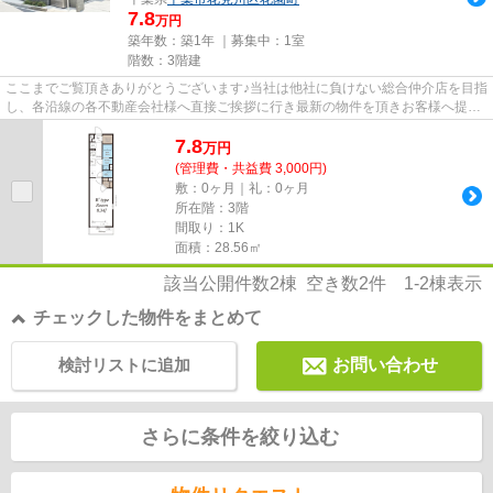
7.8
万円
築年数：築1年 ｜募集中：
1室
階数：3階建
ここまでご覧頂きありがとうございます♪当社は他社に負けない総合仲介店を目指
し、各沿線の各不動産会社様へ直接ご挨拶に行き最新の物件を頂きお客様へ提供
しております！最新の情報は...
7.8
万
円
(管理費・共益費 3,000円)
敷：0ヶ月｜礼：0ヶ月
所在階：3階
間取り：1K
面積：28.56㎡
該当公開件数
2
棟 空き数
2
件
1-2
棟表示
チェックした物件をまとめて
検討リストに追加
お問い合わせ
さらに条件を絞り込む