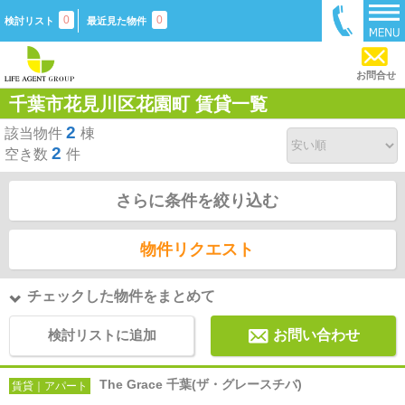
0
0
検討リスト
最近見た物件
お問合せ
千葉市花見川区花園町 賃貸一覧
2
該当物件
棟
2
空き数
件
さらに条件を絞り込む
物件リクエスト
チェックした物件をまとめて
検討リストに追加
お問い合わせ
The Grace 千葉(ザ・グレースチバ)
賃貸｜アパート