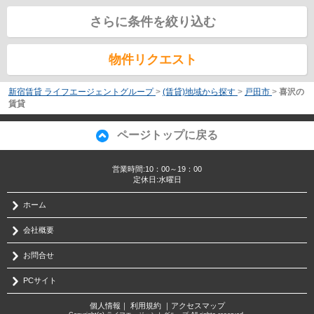
さらに条件を絞り込む
物件リクエスト
新宿賃貸 ライフエージェントグループ
>
(賃貸)地域から探す
>
戸田市
>
喜沢の
賃貸
ページトップに戻る
営業時間:10：00～19：00
定休日:水曜日
ホーム
会社概要
お問合せ
PCサイト
個人情報
｜
利用規約
｜
アクセスマップ