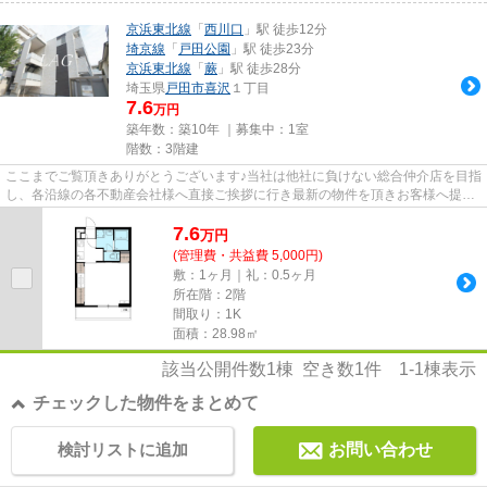
京浜東北線
「
西川口
」駅 徒歩12分
埼京線
「
戸田公園
」駅 徒歩23分
京浜東北線
「
蕨
」駅 徒歩28分
埼玉県
戸田市
喜沢
１丁目
7.6
万円
築年数：築10年 ｜募集中：
1室
階数：3階建
ここまでご覧頂きありがとうございます♪当社は他社に負けない総合仲介店を目指
し、各沿線の各不動産会社様へ直接ご挨拶に行き最新の物件を頂きお客様へ提供
しております！最新の情報は...
7.6
万
円
(管理費・共益費 5,000円)
敷：1ヶ月｜礼：0.5ヶ月
所在階：2階
間取り：1K
面積：28.98㎡
該当公開件数
1
棟 空き数
1
件
1-1
棟表示
チェックした物件をまとめて
検討リストに追加
お問い合わせ