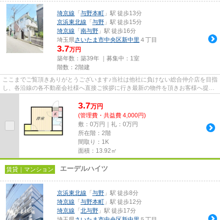
埼京線
「
与野本町
」駅 徒歩13分
京浜東北線
「
与野
」駅 徒歩15分
埼京線
「
南与野
」駅 徒歩16分
埼玉県
さいたま市中央区
新中里
４丁目
3.7
万円
築年数：築39年 ｜募集中：
1室
階数：2階建
ここまでご覧頂きありがとうございます♪当社は他社に負けない総合仲介店を目指
し、各沿線の各不動産会社様へ直接ご挨拶に行き最新の物件を頂きお客様へ提供
しております！最新の情報は...
3.7
万
円
(管理費・共益費 4,000円)
敷：0万円｜礼：0万円
所在階：2階
間取り：1K
面積：13.92㎡
エーデルハイツ
賃貸｜マンション
京浜東北線
「
与野
」駅 徒歩8分
埼京線
「
与野本町
」駅 徒歩12分
埼京線
「
北与野
」駅 徒歩17分
埼玉県
さいたま市中央区
新中里
５丁目