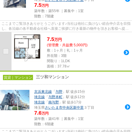
7.5
万円
築年数：築55年 ｜募集中：
1室
階数：7階建
ここまでご覧頂きありがとうございます♪当社は他社に負けない総合仲介店を目指
し、各沿線の各不動産会社様へ直接ご挨拶に行き最新の物件を頂きお客様へ提供
しております！最新の情報は...
7.5
万
円
(管理費・共益費 5,000円)
敷：1ヶ月｜礼：1ヶ月
所在階：3階
間取り：1LDK
面積：37.78㎡
三ツ和マンション
賃貸｜マンション
京浜東北線
「
与野
」駅 徒歩15分
埼京線
「
与野本町
」駅 徒歩12分
埼京線
「
南与野
」駅 徒歩17分
埼玉県
さいたま市中央区
新中里
３丁目
7.6
万円
築年数：築41年 ｜募集中：
1室
階数：6階建
ここまでご覧頂きありがとうございます♪当社は他社に負けない総合仲介店を目指