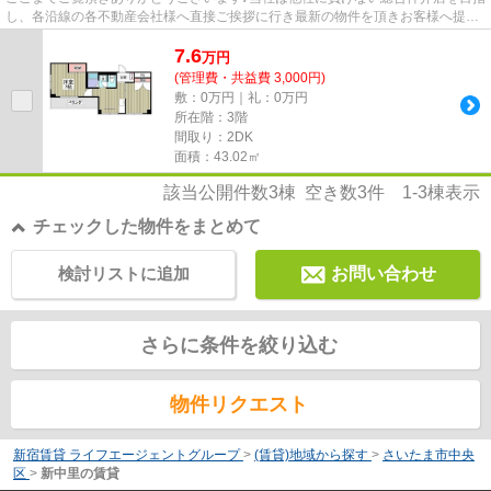
し、各沿線の各不動産会社様へ直接ご挨拶に行き最新の物件を頂きお客様へ提供
しております！最新の情報は...
7.6
万
円
(管理費・共益費 3,000円)
敷：0万円｜礼：0万円
所在階：3階
間取り：2DK
面積：43.02㎡
該当公開件数
3
棟 空き数
3
件
1-3
棟表示
チェックした物件をまとめて
検討リストに追加
お問い合わせ
さらに条件を絞り込む
物件リクエスト
新宿賃貸 ライフエージェントグループ
>
(賃貸)地域から探す
>
さいたま市中央
区
>
新中里の賃貸