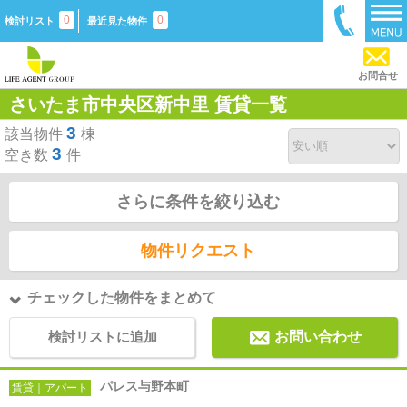
0
0
検討リスト
最近見た物件
お問合せ
さいたま市中央区新中里 賃貸一覧
3
該当物件
棟
3
空き数
件
さらに条件を絞り込む
物件リクエスト
チェックした物件をまとめて
検討リストに追加
お問い合わせ
パレス与野本町
賃貸｜アパート