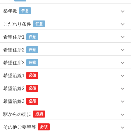
築年数
任意
こだわり条件
任意
希望住所1
任意
希望住所2
任意
希望住所3
任意
希望沿線1
必須
希望沿線2
必須
希望沿線3
必須
駅からの徒歩
必須
その他ご要望等
必須