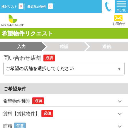
0
0
検討リスト
最近見た物件
お問合せ
希望物件リクエスト
入力
確認
送信
問い合わせ店舗
必須
ご希望条件
希望物件種別
必須
賃料【賃貸物件】
必須
面積
任意