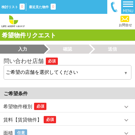
0
0
検討リスト
最近見た物件
お問合せ
希望物件リクエスト
入力
確認
送信
問い合わせ店舗
必須
ご希望条件
希望物件種別
必須
賃料【賃貸物件】
必須
面積
任意