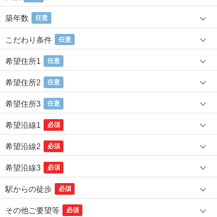
築年数
任意
こだわり条件
任意
希望住所1
任意
希望住所2
任意
希望住所3
任意
希望沿線1
必須
希望沿線2
必須
希望沿線3
必須
駅からの徒歩
必須
その他ご要望等
必須