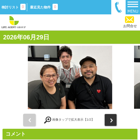
0
0
検討リスト
最近見た物件
お問合せ
2026年06月29日
前
次
画像タップで拡大表示【
1
/2】
コメント