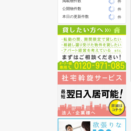
掲載物件数
件
公開物件数
件
本日の更新件数
件