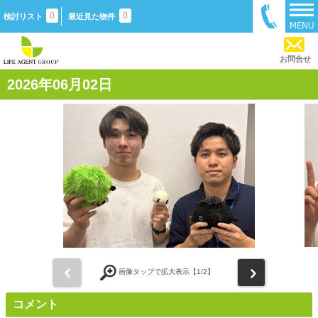
0
0
検討リスト
最近見た物件
お問合せ
2026年06月02日
前
次
画像タップで拡大表示【
1
/2】
コメント