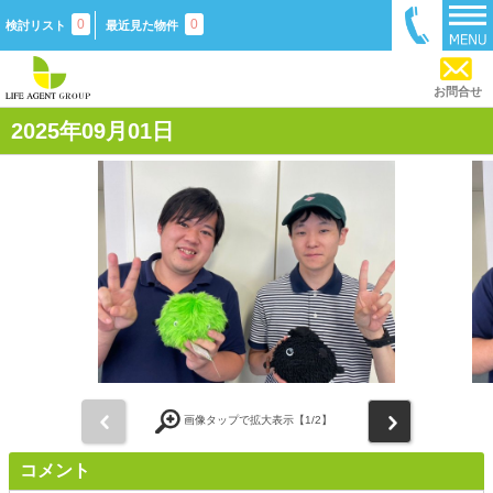
0
0
検討リスト
最近見た物件
お問合せ
2025年09月01日
前
次
画像タップで拡大表示【
1
/2】
コメント