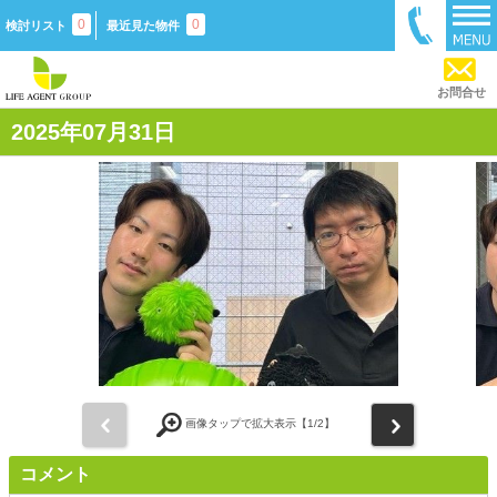
0
0
検討リスト
最近見た物件
お問合せ
2025年07月31日
前
次
画像タップで拡大表示【
1
/2】
コメント