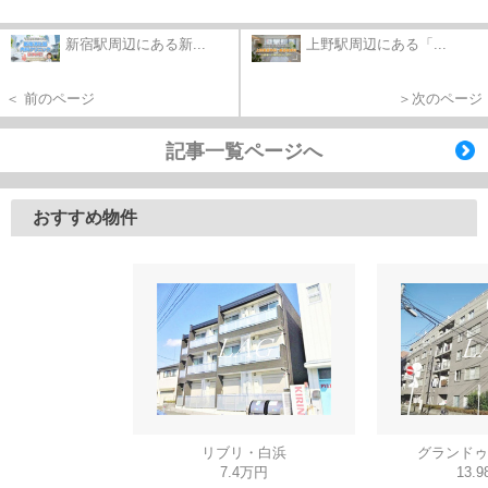
新宿駅周辺にある新...
上野駅周辺にある「...
＜ 前のページ
＞次のページ
記事一覧ページへ
おすすめ物件
リブリ・白浜
グランドゥ
7.4万円
13.