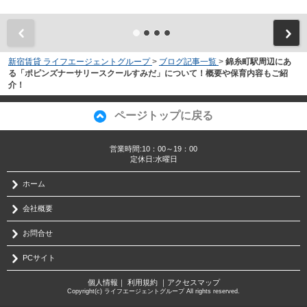
新宿賃貸 ライフエージェントグループ
>
ブログ記事一覧
>
錦糸町駅周辺にあ
る「ポピンズナーサリースクールすみだ」について！概要や保育内容もご紹
介！
ページトップに戻る
営業時間:10：00～19：00
定休日:水曜日
ホーム
会社概要
お問合せ
PCサイト
個人情報
｜
利用規約
｜
アクセスマップ
Copyright(c) ライフエージェントグループ All rights reserved.