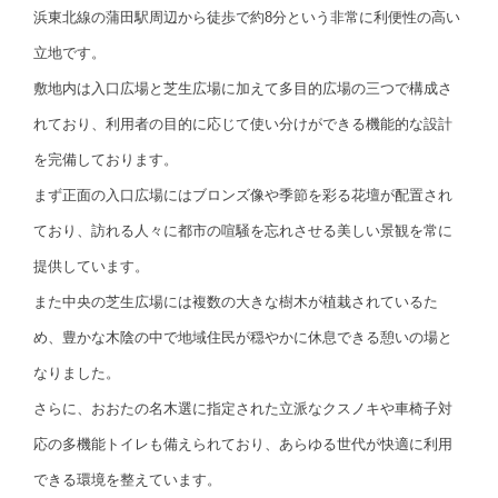
浜東北線の蒲田駅周辺から徒歩で約8分という非常に利便性の高い
立地です。
敷地内は入口広場と芝生広場に加えて多目的広場の三つで構成さ
れており、利用者の目的に応じて使い分けができる機能的な設計
を完備しております。
まず正面の入口広場にはブロンズ像や季節を彩る花壇が配置され
ており、訪れる人々に都市の喧騒を忘れさせる美しい景観を常に
提供しています。
また中央の芝生広場には複数の大きな樹木が植栽されているた
め、豊かな木陰の中で地域住民が穏やかに休息できる憩いの場と
なりました。
さらに、おおたの名木選に指定された立派なクスノキや車椅子対
応の多機能トイレも備えられており、あらゆる世代が快適に利用
できる環境を整えています。