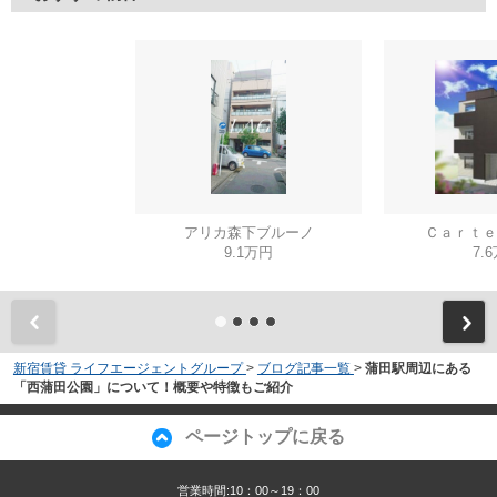
アリカ森下ブルーノ
Ｃａｒｔｅ
9.1万円
7.
新宿賃貸 ライフエージェントグループ
>
ブログ記事一覧
>
蒲田駅周辺にある
「西蒲田公園」について！概要や特徴もご紹介
ページトップに戻る
営業時間:10：00～19：00