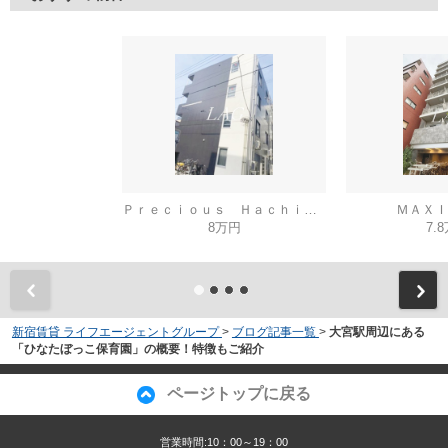
Ｐｒｅｃｉｏｕｓ Ｈａｃｈｉｏｊｉ
ＭＡＸＩ
8万円
7.
新宿賃貸 ライフエージェントグループ
>
ブログ記事一覧
>
大宮駅周辺にある
「ひなたぼっこ保育園」の概要！特徴もご紹介
ページトップに戻る
営業時間:10：00～19：00