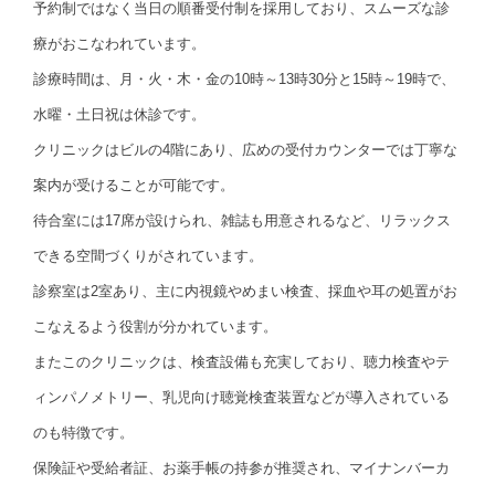
予約制ではなく当日の順番受付制を採用しており、スムーズな診
療がおこなわれています。
診療時間は、月・火・木・金の10時～13時30分と15時～19時で、
水曜・土日祝は休診です。
クリニックはビルの4階にあり、広めの受付カウンターでは丁寧な
案内が受けることが可能です。
待合室には17席が設けられ、雑誌も用意されるなど、リラックス
できる空間づくりがされています。
診察室は2室あり、主に内視鏡やめまい検査、採血や耳の処置がお
こなえるよう役割が分かれています。
またこのクリニックは、検査設備も充実しており、聴力検査やテ
ィンパノメトリー、乳児向け聴覚検査装置などが導入されている
のも特徴です。
保険証や受給者証、お薬手帳の持参が推奨され、マイナンバーカ