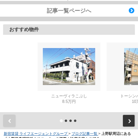
記事一覧ページへ
おすすめ物件
ニューヴィラこぶし
トーシン
8.5万円
10
新宿賃貸 ライフエージェントグループ
>
ブログ記事一覧
>
上野駅周辺にある