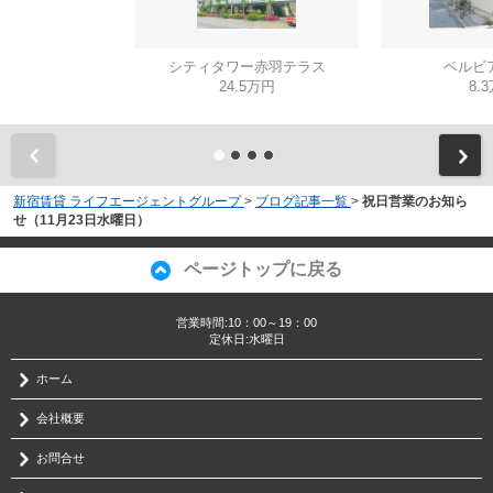
シティタワー赤羽テラス
ベルビ
24.5万円
8.
新宿賃貸 ライフエージェントグループ
>
ブログ記事一覧
>
祝日営業のお知ら
せ（11月23日水曜日）
ページトップに戻る
営業時間:10：00～19：00
定休日:水曜日
ホーム
会社概要
お問合せ