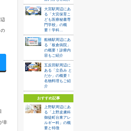
大宮駅周辺にあ
る「大宮保育こ
周辺
ども医療秘書専
門学校」の概
要！学科...
中の
船橋駅周辺にあ
る「板倉病院」
の概要！診療内
容もご紹介
五反田駅周辺に
ある「立呑み と
だか」の概要！
名物料理もご紹
介
おすすめ記事
上野駅周辺にあ
田
る「上野皮膚科
御徒町台東アレ
が非
ルギー科」の概
要と特徴