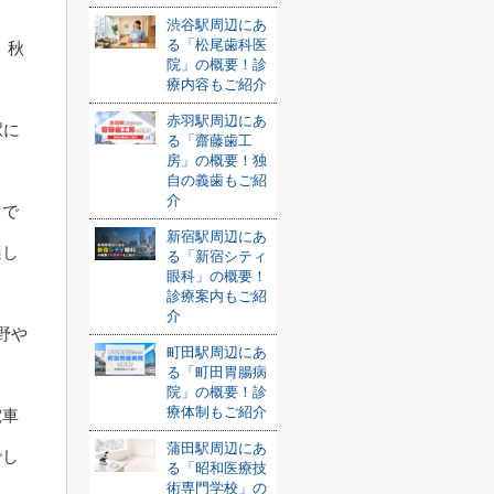
渋谷駅周辺にあ
る「松尾歯科医
、秋
院」の概要！診
療内容もご紹介
赤羽駅周辺にあ
駅に
る「齋藤歯工
房」の概要！独
自の義歯もご紹
介
スで
新宿駅周辺にあ
適し
る「新宿シティ
眼科」の概要！
診療案内もご紹
介
野や
町田駅周辺にあ
る「町田胃腸病
院」の概要！診
療体制もご紹介
電車
蒲田駅周辺にあ
でし
る「昭和医療技
術専門学校」の