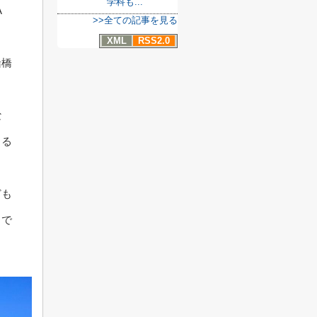
学科も...
A
>>全ての記事を見る
XML
RSS2.0
船橋
な
じる
ども
力で