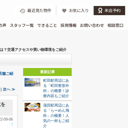
最近見た物件
お気に入り
来店予約
の声
スタッフ一覧
できること
採用情報
お問い合わせ
相談窓口
は？交通アクセスや買い物環境をご紹介
最新記事
店舗ご紹
町田駅周辺にあ
る「町田整形外
｜次へ ≫
科」の概要！診
療内容もご紹介
境を
蒲田駅周辺にあ
る「らーめん飛
粋」の概要！人
22-09-06
気の一杯もご紹
介