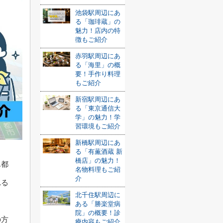
池袋駅周辺にあ
る「珈琲蔵」の
魅力！店内の特
徴もご紹介
赤羽駅周辺にあ
る「海里」の概
要！手作り料理
もご紹介
新宿駅周辺にあ
る「東京通信大
学」の魅力！学
習環境もご紹介
新橋駅周辺にあ
る「有薫酒蔵 新
橋店」の魅力！
ん都
名物料理もご紹
介
れる
北千住駅周辺に
ある「勝楽堂病
院」の概要！診
の方
療内容もご紹介