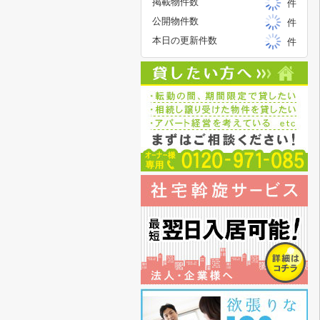
掲載物件数
件
公開物件数
件
本日の更新件数
件