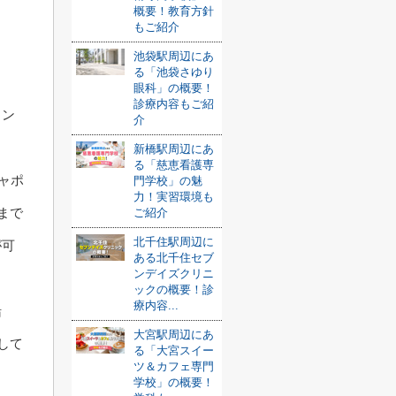
概要！教育方針
もご紹介
池袋駅周辺にあ
る「池袋さゆり
眼科」の概要！
診療内容もご紹
コン
介
新橋駅周辺にあ
る「慈恵看護専
シャポ
門学校」の魅
力！実習環境も
0まで
ご紹介
北千住駅周辺に
が可
ある北千住セブ
ンデイズクリニ
ックの概要！診
療内容...
船
大宮駅周辺にあ
して
る「大宮スイー
ツ＆カフェ専門
学校」の概要！