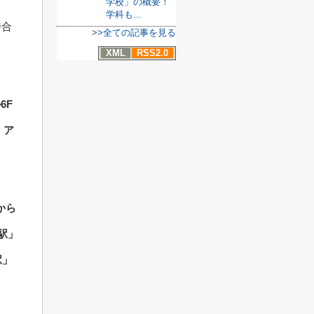
学校」の概要！
学科も...
待合
>>全ての記事を見る
XML
RSS2.0
6F
、ア
から
駅」
駅」