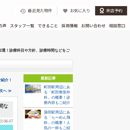
最近見た物件
お気に入り
来店予約
の声
スタッフ一覧
できること
採用情報
お問い合わせ
相談窓口
2選！診療科目や方針、診療時間などをご
最新記事
ご紹介！
町田駅周辺にあ
次へ ≫
る「町田整形外
科」の概要！診
療内容もご紹介
間な
蒲田駅周辺にあ
る「らーめん飛
22-06-07
粋」の概要！人
気の一杯もご紹