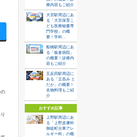
療内容もご紹介
大宮駅周辺にあ
る「大宮保育こ
ども医療秘書専
門学校」の概
要！学科...
船橋駅周辺にあ
る「板倉病院」
の概要！診療内
容もご紹介
五反田駅周辺に
ある「立呑み と
だか」の概要！
名物料理もご紹
めの
介
おすすめ記事
あり
上野駅周辺にあ
る「上野皮膚科
御徒町台東アレ
ルギー科」の概
おす