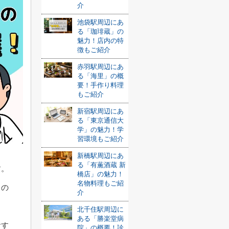
介
池袋駅周辺にあ
る「珈琲蔵」の
魅力！店内の特
徴もご紹介
赤羽駅周辺にあ
る「海里」の概
要！手作り料理
もご紹介
新宿駅周辺にあ
る「東京通信大
学」の魅力！学
習環境もご紹介
新橋駅周辺にあ
る「有薫酒蔵 新
す。
橋店」の魅力！
名物料理もご紹
もの
介
北千住駅周辺に
ある「勝楽堂病
おす
院」の概要！診