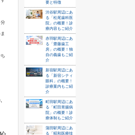
要と特徴
渋谷駅周辺にあ
る「松尾歯科医
と分
院」の概要！診
療内容もご紹介
いま
赤羽駅周辺にあ
る「齋藤歯工
房」の概要！独
自の義歯もご紹
待ち
介
新宿駅周辺にあ
る「新宿シティ
眼科」の概要！
診療案内もご紹
介
0、
町田駅周辺にあ
る「町田胃腸病
院」の概要！診
療体制もご紹介
蒲田駅周辺にあ
る「昭和医療技
都心