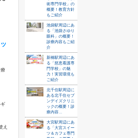
術専門学校」の
概要！教育方針
もご紹介
池袋駅周辺にあ
る「池袋さゆり
眼科」の概要！
診療内容もご紹
ニッ
介
新橋駅周辺にあ
る「慈恵看護専
門学校」の魅
診療
力！実習環境も
ご紹介
北千住駅周辺に
ある北千住セブ
ンデイズクリニ
ルギ
ックの概要！診
療内容...
大宮駅周辺にあ
使え
る「大宮スイー
ツ＆カフェ専門