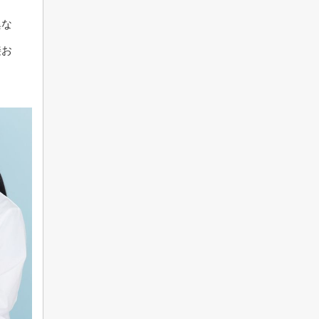
異な
接お