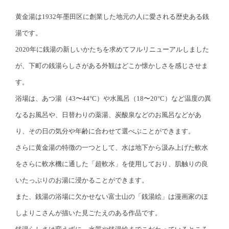
黄金湯は1932年墨田区に創業した地元の人に愛される歴史ある銭
湯です。
2020年に銭湯の新しいかたちを求めてフルリニューアルしました
が、下町の銭湯らしさがある外観はどこか懐かしさを感じさせま
す。
浴場は、あつ湯（43〜44°C）や水風呂（18〜20°C）など温度の異
なるお風呂や、日替わりの薬湯、炭酸泉などのお風呂などがあ
り、その日の気分や年齢に合わせて選べぶことができます。
さらに黄金湯の特徴の一つとして、水は地下から汲み上げた軟水
をさらに軟水機に通した「超軟水」を使用しており、肌触りの良
いたっぷりのお湯に浸かることができます。
また、銭湯の浴場に欠かせない富士山の「銭湯絵」は漫画家のほ
しよりこさんが描いた見ごたえのある作品です。