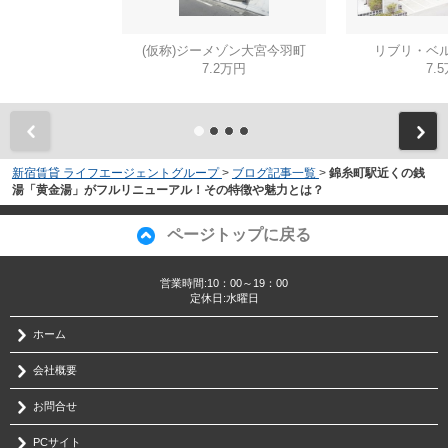
(仮称)ジーメゾン大宮今羽町
リブリ・ベル
7.2万円
7.
新宿賃貸 ライフエージェントグループ
>
ブログ記事一覧
>
錦糸町駅近くの銭
湯「黄金湯」がフルリニューアル！その特徴や魅力とは？
ページトップに戻る
営業時間:10：00～19：00
定休日:水曜日
ホーム
会社概要
お問合せ
PCサイト