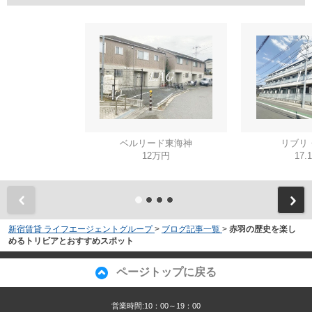
ベルリード東海神
リブリ
12万円
17.
新宿賃貸 ライフエージェントグループ
>
ブログ記事一覧
>
赤羽の歴史を楽し
めるトリビアとおすすめスポット
ページトップに戻る
営業時間:10：00～19：00