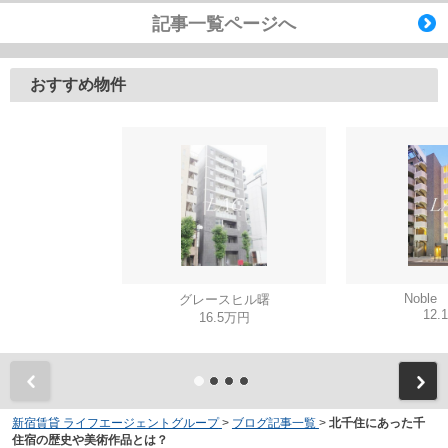
記事一覧ページへ
おすすめ物件
Noble 
グレースヒル曙
12.
16.5万円
新宿賃貸 ライフエージェントグループ
>
ブログ記事一覧
>
北千住にあった千
住宿の歴史や美術作品とは？