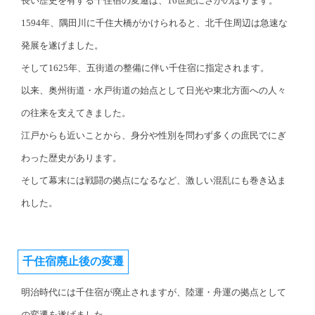
長い歴史を有する千住宿の変遷は、16世紀にさかのぼります。
1594年、隅田川に千住大橋がかけられると、北千住周辺は急速な
発展を遂げました。
そして1625年、五街道の整備に伴い千住宿に指定されます。
以来、奥州街道・水戸街道の始点として日光や東北方面への人々
の往来を支えてきました。
江戸からも近いことから、身分や性別を問わず多くの庶民でにぎ
わった歴史があります。
そして幕末には戦闘の拠点になるなど、激しい混乱にも巻き込ま
れした。
千住宿廃止後の変遷
明治時代には千住宿が廃止されますが、陸運・舟運の拠点として
の変遷を遂げました。