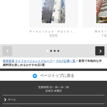
Ｐｒｅｃｉｏｕｓ Ｈａｃｈｉｏｊｉ
ＭＡＸＩ
8万円
7.
新宿賃貸 ライフエージェントグループ
>
ブログ記事一覧
>
新宿で本格的な沖
縄料理を楽しめるおすすめ店2選
ページトップに戻る
営業時間:10：00～19：00
定休日:水曜日
ホーム