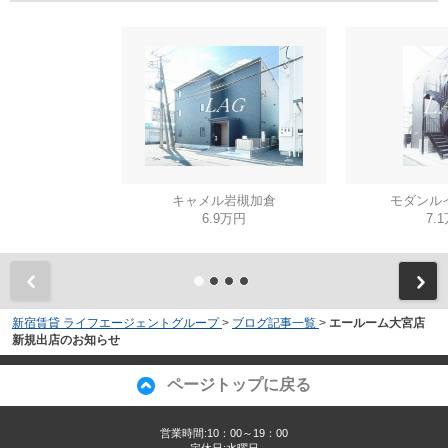
キャメル岩槻加倉
モダンル
6.9万円
7.
新宿賃貸 ライフエージェントグループ
>
ブログ記事一覧
>
エールーム大宮店
新規出店のお知らせ
ページトップに戻る
営業時間:10：00～19：00