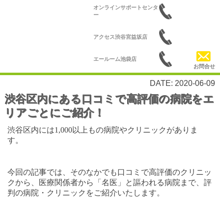
オンラインサポートセンタ
ー
アクセス渋谷宮益坂店
エールーム池袋店
お問合せ
エールーム船橋店
DATE: 2020-06-09
渋谷区内にある口コミで高評価の病院をエ
エールーム大宮店
リアごとにご紹介！
エールーム北千住店
渋谷区内には
1,000
以上もの病院やクリニックがありま
す。
エールーム蒲田店
株式会社エールーム新橋店
今回の記事では、そのなかでも口コミで高評価のクリニッ
クから、医療関係者から「名医」と謳われる病院まで、評
判の病院・クリニックをご紹介いたします。
エールーム町田店 株式会
社ライフアシスト