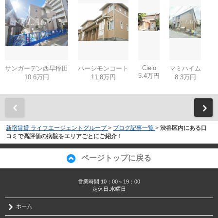
Cielo
サンガーデン西早稲田
パーシモンコート
マミハイム
5.4万円
10.6万円
11.8万円
8.3万円
新宿賃貸 ライフエージェントグループ
>
ブログ記事一覧
>
渋谷区内にある口
コミで高評価の病院をエリアごとにご紹介！
ページトップに戻る
営業時間:10：00～19：00
定休日:水曜日
ホーム