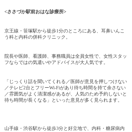
<
ささづか駅前おはな診療所
>
京王線・笹塚駅から徒歩
1
分のところにある、耳鼻いんこ
う科と内科の併科クリニック。
院長や医師、看護師、事務職員は全員女性で、女性スタッ
フならではの気遣いやアドバイスが大人気です。
「じっくり話を聞いてくれる／医師が意見を押しつけない
／テレビ
2
台とフリー
Wi-Fi
があり待ち時間を持て余さない
／雰囲気がよく清潔感があるが、人気のため予約しないと
待ち時間が長くなる」といった意見が多く見られます。
山手線・渋谷駅から徒歩
3
分と好立地で、内科・糖尿病内