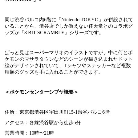
同じ渋谷パルコ内
6
階に「
Nintendo TOKYO
」が併設されて
いることから、渋谷店でしか買えない任天堂とのコラボグ
ッズが「
8 BIT SCRAMBLE
」シリーズです。
ぱっと見はスーパーマリオのイラストですが、中に何とポ
ケモンのマサラタウンなどのシーンが描き込まれたドット
絵がデザインされていて、
T
シャツやステッカーなど複数
種類のグッズを手に入れることができます。
＜ポケモンセンターシブヤ概要＞
住所：東京都渋谷区宇田川町
15-1
渋谷パルコ
6
階
アクセス：各線渋谷駅から徒歩
5
分
営業時間：
10
時〜
21
時