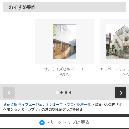
おすすめ物件
サンライズヒルズＴ．Ｂ
9万円
8.
新宿賃貸 ライフエージェントグループ
>
ブログ記事一覧
>
渋谷パルコ内「ポ
ケモンセンターシブヤ」の魅力や限定グッズを紹介
ページトップに戻る