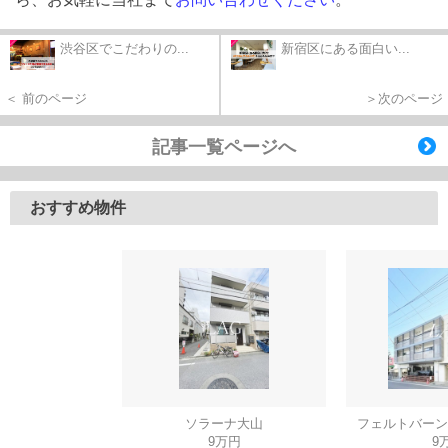
渋谷区でこだわりの...
新宿区にある面白い...
＜ 前のページ
＞次のページ
記事一覧ページへ
おすすめ物件
ソラーナ大山
フェルトバーン
9万円
9