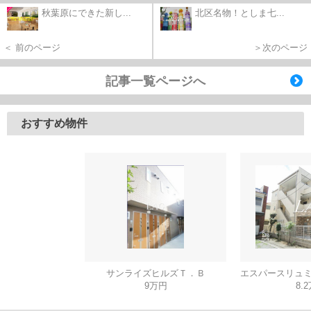
秋葉原にできた新し...
北区名物！としま七...
＜ 前のページ
＞次のページ
記事一覧ページへ
おすすめ物件
サンライズヒルズＴ．Ｂ
9万円
8.