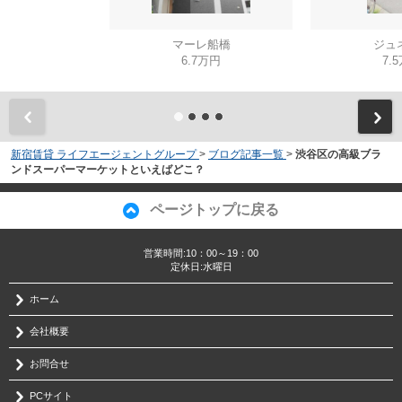
マーレ船橋
ジュ
6.7万円
7.
新宿賃貸 ライフエージェントグループ
>
ブログ記事一覧
>
渋谷区の高級ブラ
ンドスーパーマーケットといえばどこ？
ページトップに戻る
営業時間:10：00～19：00
定休日:水曜日
ホーム
会社概要
お問合せ
PCサイト