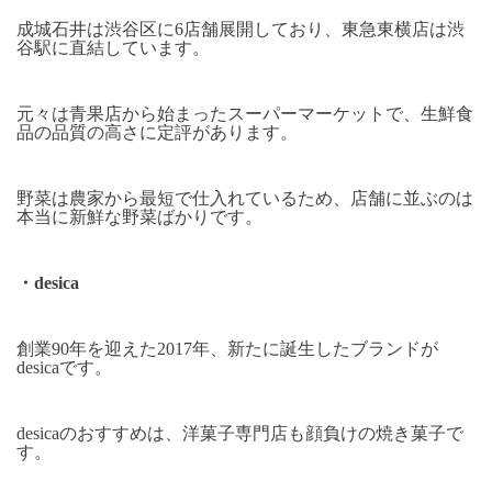
成城石井は渋谷区に
6
店舗展開しており、東急東横店は渋
谷駅に直結しています。
元々は青果店から始まったスーパーマーケットで、生鮮食
品の品質の高さに定評があります。
野菜は農家から最短で仕入れているため、店舗に並ぶのは
本当に新鮮な野菜ばかりです。
・
desica
創業
90
年を迎えた
2017
年、新たに誕生したブランドが
desica
です。
desica
のおすすめは、洋菓子専門店も顔負けの焼き菓子で
す。