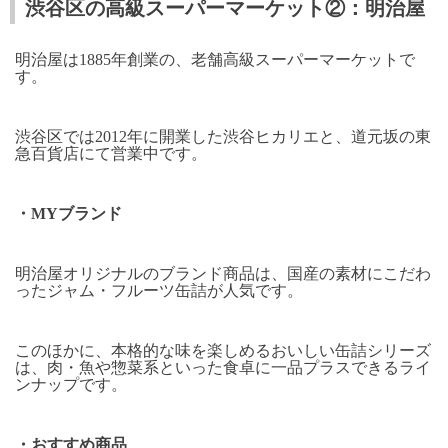
渋谷区の高級スーパーマーケット②：明治屋
明治屋は
1885
年創業の、老舗高級スーパーマーケットで
す。
渋谷区では
2012
年に開業した渋谷ヒカリエと、道元坂の東
急百貨店にて営業中です。
・
MY
ブランド
明治屋オリジナルのブランド商品は、国産の素材にこだわ
ったジャム・フルーツ缶詰が人気です。
このほかに、本格的な味を楽しめるおいしい缶詰シリーズ
は、肉・魚や惣菜系といった食卓に一品プラスできるライ
ンナップです。
・おすすめ商品