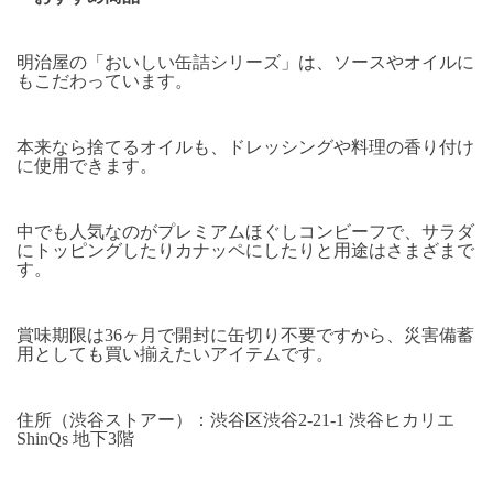
明治屋の「おいしい缶詰シリーズ」は、ソースやオイルに
もこだわっています。
本来なら捨てるオイルも、ドレッシングや料理の香り付け
に使用できます。
中でも人気なのがプレミアムほぐしコンビーフで、サラダ
にトッピングしたりカナッペにしたりと用途はさまざまで
す。
賞味期限は
36
ヶ月で開封に缶切り不要ですから、災害備蓄
用としても買い揃えたいアイテムです。
住所（渋谷ストアー）：渋谷区渋谷
2-21-1
渋谷ヒカリエ
ShinQs
地下
3
階