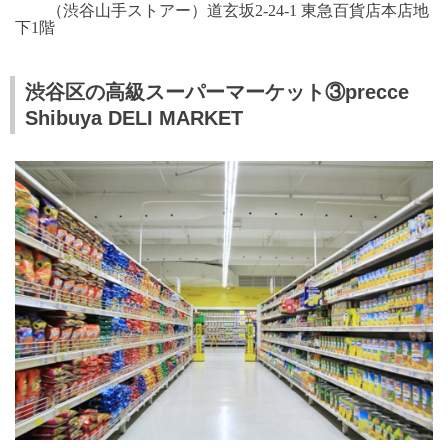
（渋谷山手ストアー）道玄坂
2-24-1
東急百貨店本店地
下
1
階
渋谷区の高級スーパーマーケット③precce
Shibuya DELI MARKET