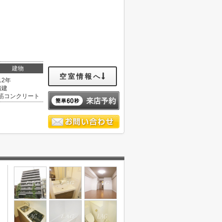
建物
空室情報へ
12年
階建
筋コンクリート