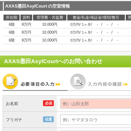
AXAS墨田AsylCourt
の空室情報
所在階
賃料
管理費・共益費
敷金/礼金/保証金/償却/敷引
6階
9万円
10,000円
/
/
/
/
0万円
1ヶ月
-
-
-
6階
9万円
10,000円
/
/
/
/
0万円
1ヶ月
-
-
-
6階
9万円
10,000円
/
/
/
/
0万円
1ヶ月
-
-
-
AXAS墨田AsylCourt
へのお問い合わせ
お名前
必須
フリガナ
任意