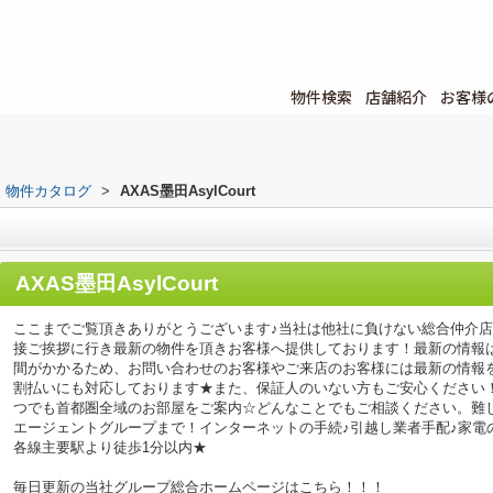
物件検索
店舗紹介
お客様
物件カタログ
>
AXAS墨田AsylCourt
AXAS墨田AsylCourt
ここまでご覧頂きありがとうございます♪当社は他社に負けない総合仲介
接ご挨拶に行き最新の物件を頂きお客様へ提供しております！最新の情報
間がかかるため、お問い合わせのお客様やご来店のお客様には最新の情報
割払いにも対応しております★また、保証人のいない方もご安心ください
つでも首都圏全域のお部屋をご案内☆どんなことでもご相談ください。難
エージェントグループまで！インターネットの手続♪引越し業者手配♪家電の回
各線主要駅より徒歩1分以内★
毎日更新の当社グループ総合ホームページはこちら！！！