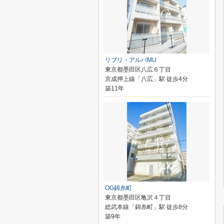
リブリ・アルバMU
東京都墨田区八広６丁目
京成押上線「八広」駅 徒歩4分
築11年
OG錦糸町
東京都墨田区亀沢４丁目
総武本線「錦糸町」駅 徒歩8分
築9年