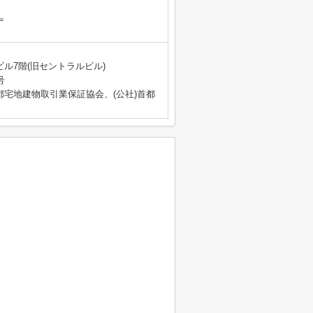
＝
ビル7階(旧セントラルビル)
号
都宅地建物取引業保証協会、(公社)首都