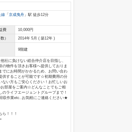
上線
「
京成曳舟
」駅 徒歩12分
益費
10,000円
年数）
2014年 5月 ( 築12年 )
9階建
は他社に負けない総合仲介店を目指し、
新の物件を頂きお客様へ提供しておりま
までにお時間がかかるため、お問い合わ
提供することが可能です☆初期費用の分
いない方もご安心ください！お忙しいお
のお部屋をご案内☆どんなことでもご相
しのライフエージェントグループまで！
収作業etc..お気軽にご連絡ください★
ちら！！！
＝