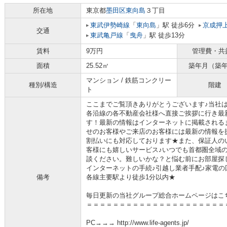
所在地
東京都
墨田区
東向島
３丁目
東武伊勢崎線
「
東向島
」駅 徒歩6分
京成押
交通
東武亀戸線
「
曳舟
」駅 徒歩13分
賃料
9万円
管理費・共
面積
25.52㎡
築年月（築
マンション / 鉄筋コンクリー
種別/構造
階建
ト
ここまでご覧頂きありがとうございます♪当社
各沿線の各不動産会社様へ直接ご挨拶に行き最
す！最新の情報はインターネットに掲載される
せのお客様やご来店のお客様には最新の情報を
割払いにも対応しております★また、保証人の
客様にも嬉しいサービス♪いつでも首都圏全域
談ください。難しいかな？と悩む前にお部屋探
インターネットの手続♪引越し業者手配♪家電の回
備考
各線主要駅より徒歩1分以内★
毎日更新の当社グループ総合ホームページはこ
＝＝＝＝＝＝＝＝＝＝＝＝＝＝＝＝＝＝＝＝＝
PC→→→ http://www.life-agents.jp/