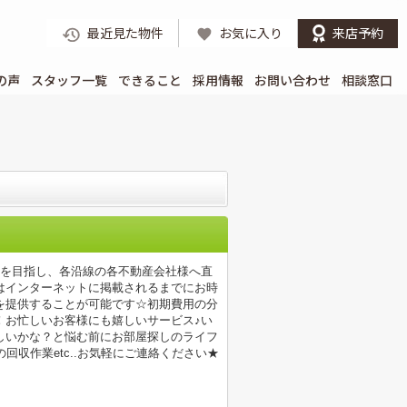
最近見た物件
お気に入り
来店予約
の声
スタッフ一覧
できること
採用情報
お問い合わせ
相談窓口
店を目指し、各沿線の各不動産会社様へ直
はインターネットに掲載されるまでにお時
を提供することが可能です☆初期費用の分
！お忙しいお客様にも嬉しいサービス♪い
しいかな？と悩む前にお部屋探しのライフ
収作業etc..お気軽にご連絡ください★