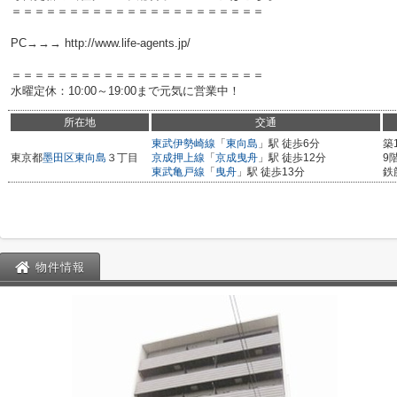
＝＝＝＝＝＝＝＝＝＝＝＝＝＝＝＝＝＝＝＝＝＝
PC→→→ http://www.life-agents.jp/
＝＝＝＝＝＝＝＝＝＝＝＝＝＝＝＝＝＝＝＝＝＝
水曜定休：10:00～19:00まで元気に営業中！
所在地
交通
東武伊勢崎線
「
東向島
」駅 徒歩6分
築
東京都
墨田区
東向島
３丁目
京成押上線
「
京成曳舟
」駅 徒歩12分
9
東武亀戸線
「
曳舟
」駅 徒歩13分
鉄
物件情報