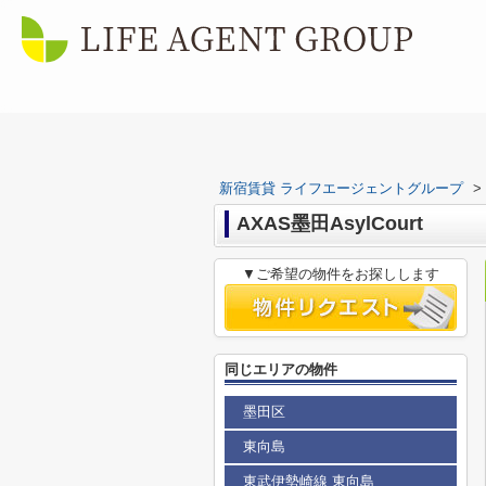
新宿賃貸 ライフエージェントグループ
>
AXAS墨田AsylCourt
▼ご希望の物件をお探しします
同じエリアの物件
墨田区
東向島
東武伊勢崎線 東向島