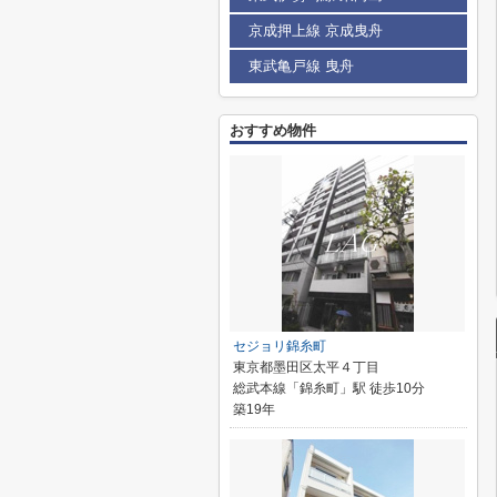
京成押上線 京成曳舟
東武亀戸線 曳舟
おすすめ物件
セジョリ錦糸町
東京都墨田区太平４丁目
総武本線「錦糸町」駅 徒歩10分
築19年