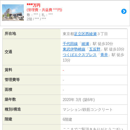
***
万円
(管理費・共益費 ***円)
敷：***｜礼：***
2階 / *** / ***
所在地
東京都
足立区
西綾瀬
３丁目
千代田線
「
綾瀬
」駅 徒歩10分
東武伊勢崎線
「
五反野
」駅 徒歩10分
交通
つくばエクスプレス
「
青井
」駅 徒歩
13分
賃料
-
管理費等
-
面積
-
築年数
2020年 3月 (築6年)
種別/構造
マンション/鉄筋コンクリート
階建
6階建
ここまでご覧頂きありがとうござい