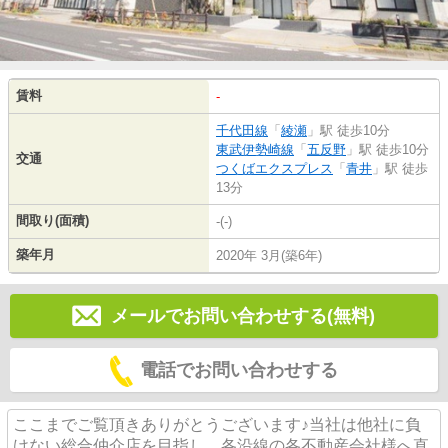
賃料
-
千代田線
「
綾瀬
」駅 徒歩10分
東武伊勢崎線
「
五反野
」駅 徒歩10分
交通
つくばエクスプレス
「
青井
」駅 徒歩
13分
間取り(面積)
-(-)
築年月
2020年 3月(築6年)
メールでお問い合わせする(無料)
電話でお問い合わせする
ここまでご覧頂きありがとうございます♪当社は他社に負
けない総合仲介店を目指し、各沿線の各不動産会社様へ直