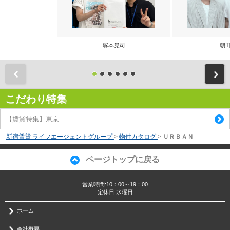
塚本晃司
朝田
前
こだわり特集
【賃貸特集】東京
新宿賃貸 ライフエージェントグループ
>
物件カタログ
>
ＵＲＢＡＮ
ページトップに戻る
営業時間:10：00～19：00
定休日:水曜日
ホーム
会社概要