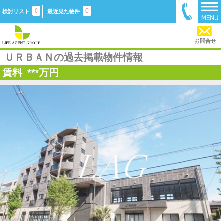
0
0
検討リスト
最近見た物件
お問合せ
ＵＲＢＡＮの過去掲載物件情報
賃料
***
万円