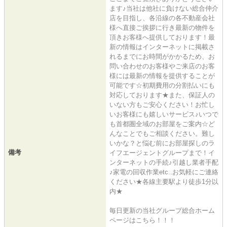
ます♪当社は他社に負けない総合仲介
店を目指し、各沿線の各不動産会社
様へ直接ご挨拶に行き最新の物件を
頂きお客様へ提供しております！最
新の情報はインターネットに掲載さ
れるまでにお時間がかかるため、お
問い合わせのお客様やご来店のお客
様には最新の情報を提供することが
可能です☆初期費用の分割払いにも
対応しております★また、保証人の
いない方もご安心ください！お忙し
いお客様にも嬉しいサービス♪いつで
も首都圏全域のお部屋をご案内☆ど
んなことでもご相談ください。難し
いかな？と悩む前にお部屋探しのラ
備考
イフエージェントグループまで！イ
ンターネットの手続♪引越し業者手配
♪家電の回収作業etc..お気軽にご連絡
ください★各線主要駅より徒歩1分以
内★
毎日更新の当社グループ総合ホーム
ページはこちら！！！