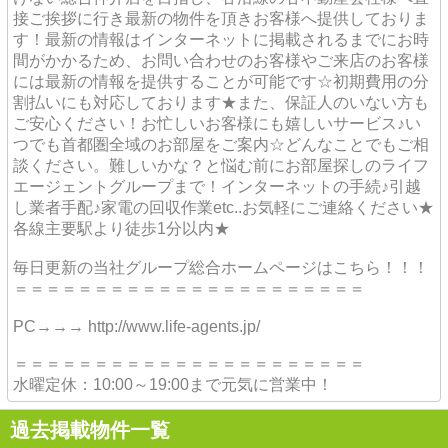
接ご挨拶に行き最新の物件を頂きお客様へ提供しておりま
す！最新の情報はインターネットに掲載されるまでにお時
間がかかるため、お問い合わせのお客様やご来店のお客様
には最新の情報を提供することが可能です☆初期費用の分
割払いにも対応しております★また、保証人のいない方も
ご安心ください！お忙しいお客様にも嬉しいサービス♪い
つでも首都圏全域のお部屋をご案内☆どんなことでもご相
談ください。難しいかな？と悩む前にお部屋探しのライフ
エージェントグループまで！インターネットの手続♪引越
し業者手配♪家電の回収作業etc..お気軽にご連絡ください★
各線主要駅より徒歩1分以内★
毎日更新の当社グループ総合ホームページはこちら！！！
＝＝＝＝＝＝＝＝＝＝＝＝＝＝＝＝＝＝＝＝＝＝
PC→→→ http://www.life-agents.jp/
＝＝＝＝＝＝＝＝＝＝＝＝＝＝＝＝＝＝＝＝＝＝
水曜定休：10:00～19:00まで元気に営業中！
過去掲載物件一覧