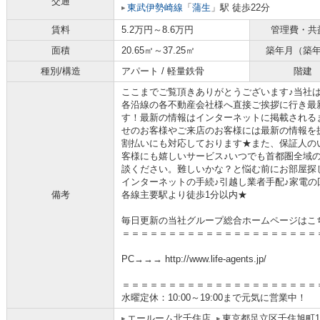
交通
東武伊勢崎線
「
蒲生
」駅 徒歩22分
賃料
5.2万円～8.6万円
管理費・共
面積
20.65㎡～37.25㎡
築年月（築
種別/構造
アパート / 軽量鉄骨
階建
ここまでご覧頂きありがとうございます♪当社
各沿線の各不動産会社様へ直接ご挨拶に行き最
す！最新の情報はインターネットに掲載される
せのお客様やご来店のお客様には最新の情報を
割払いにも対応しております★また、保証人の
客様にも嬉しいサービス♪いつでも首都圏全域
談ください。難しいかな？と悩む前にお部屋探
インターネットの手続♪引越し業者手配♪家電の回
備考
各線主要駅より徒歩1分以内★
毎日更新の当社グループ総合ホームページはこ
＝＝＝＝＝＝＝＝＝＝＝＝＝＝＝＝＝＝＝＝＝
PC→→→ http://www.life-agents.jp/
＝＝＝＝＝＝＝＝＝＝＝＝＝＝＝＝＝＝＝＝＝
水曜定休：10:00～19:00まで元気に営業中！
エールーム北千住店
東京都足立区千住旭町1-