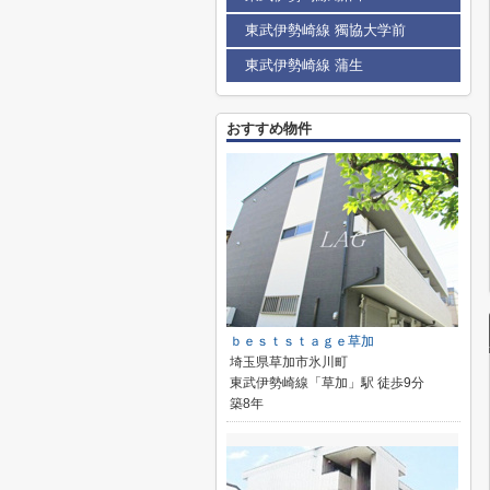
東武伊勢崎線 獨協大学前
東武伊勢崎線 蒲生
おすすめ物件
ｂｅｓｔｓｔａｇｅ草加
埼玉県草加市氷川町
東武伊勢崎線「草加」駅 徒歩9分
築8年