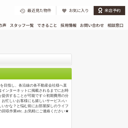
最近見た物件
お気に入り
来店予約
の声
スタッフ一覧
できること
採用情報
お問い合わせ
相談窓口
店を目指し、各沿線の各不動産会社様へ直
はインターネットに掲載されるまでにお時
を提供することが可能です☆初期費用の分
！お忙しいお客様にも嬉しいサービス♪い
しいかな？と悩む前にお部屋探しのライフ
収作業etc..お気軽にご連絡ください★