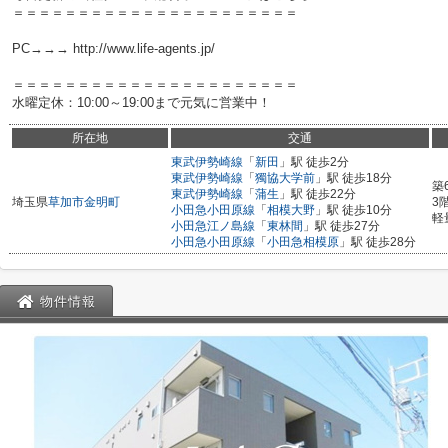
＝＝＝＝＝＝＝＝＝＝＝＝＝＝＝＝＝＝＝＝＝＝
PC→→→ http://www.life-agents.jp/
＝＝＝＝＝＝＝＝＝＝＝＝＝＝＝＝＝＝＝＝＝＝
水曜定休：10:00～19:00まで元気に営業中！
所在地
交通
東武伊勢崎線
「
新田
」駅 徒歩2分
東武伊勢崎線
「
獨協大学前
」駅 徒歩18分
築
東武伊勢崎線
「
蒲生
」駅 徒歩22分
埼玉県
草加市
金明町
3
小田急小田原線
「
相模大野
」駅 徒歩10分
軽
小田急江ノ島線
「
東林間
」駅 徒歩27分
小田急小田原線
「
小田急相模原
」駅 徒歩28分
物件情報