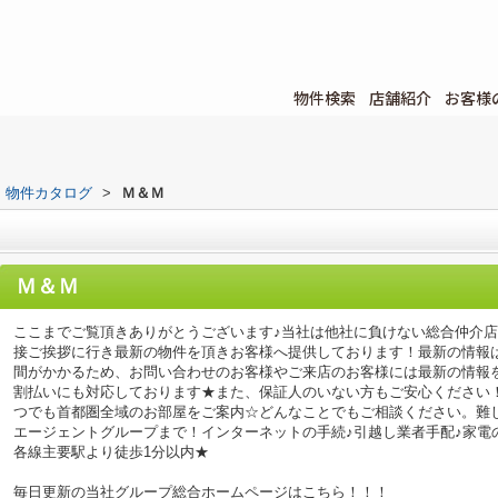
物件検索
店舗紹介
お客様
物件カタログ
>
Ｍ＆Ｍ
Ｍ＆Ｍ
ここまでご覧頂きありがとうございます♪当社は他社に負けない総合仲介
接ご挨拶に行き最新の物件を頂きお客様へ提供しております！最新の情報
間がかかるため、お問い合わせのお客様やご来店のお客様には最新の情報
割払いにも対応しております★また、保証人のいない方もご安心ください
つでも首都圏全域のお部屋をご案内☆どんなことでもご相談ください。難
エージェントグループまで！インターネットの手続♪引越し業者手配♪家電の回
各線主要駅より徒歩1分以内★
毎日更新の当社グループ総合ホームページはこちら！！！