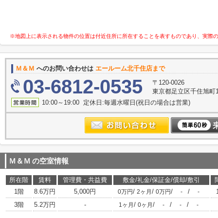
※地図上に表示される物件の位置は付近住所に所在することを表すものであり、実際
Ｍ＆Ｍ
へのお問い合わせは
エールーム北千住店まで
03-6812-0535
〒120-0026
東京都足立区千住旭町1-
10:00～19:00 定休日:毎週水曜日(祝日の場合は営業)
Ｍ＆Ｍ
の空室情報
所在階
賃料
管理費・共益費
敷金/礼金/保証金/償却/敷引
1階
8.6万円
5,000円
/
/
/
/
0万円
2ヶ月
0万円
-
-
3階
5.2万円
-
/
/
/
/
1ヶ月
0ヶ月
-
-
-