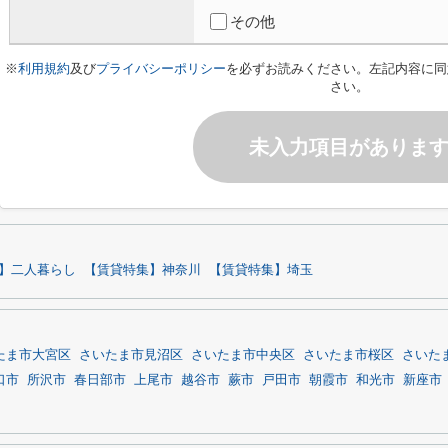
その他
※
利用規約
及び
プライバシーポリシー
を必ずお読みください。左記内容に同
さい。
未入力項目がありま
】二人暮らし
【賃貸特集】神奈川
【賃貸特集】埼玉
たま市大宮区
さいたま市見沼区
さいたま市中央区
さいたま市桜区
さいた
口市
所沢市
春日部市
上尾市
越谷市
蕨市
戸田市
朝霞市
和光市
新座市