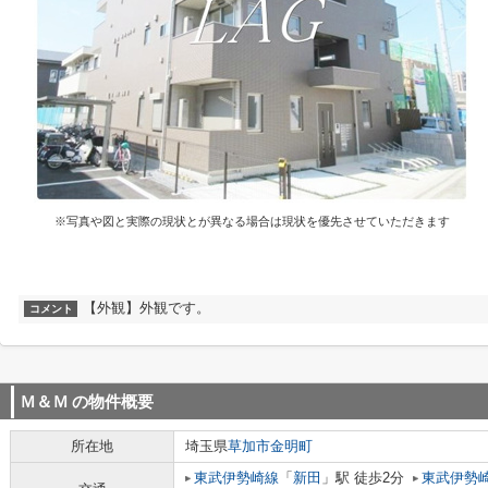
※写真や図と実際の現状とが異なる場合は現状を優先させていただきます
【外観】外観です。
コメント
Ｍ＆Ｍ
の物件概要
所在地
埼玉県
草加市
金明町
東武伊勢崎線
「
新田
」駅 徒歩2分
東武伊勢