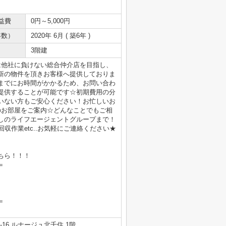
益費
0円～5,000円
年数）
2020年 6月 ( 築6年 )
3階建
は他社に負けない総合仲介店を目指し、
新の物件を頂きお客様へ提供しておりま
までにお時間がかかるため、お問い合わ
提供することが可能です☆初期費用の分
いない方もご安心ください！お忙しいお
のお部屋をご案内☆どんなことでもご相
しのライフエージェントグループまで！
収作業etc..お気軽にご連絡ください★
ちら！！！
＝
＝
16 ルナージュ北千住 1階