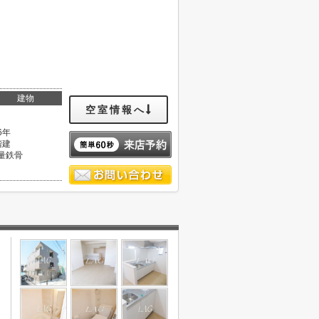
建物
空室情報へ
6年
階建
量鉄骨