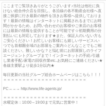
ここまでご覧頂きありがとうございます♪当社は他社に負
けない総合仲介店を目指し、各沿線の各不動産会社様へ直
接ご挨拶に行き最新の物件を頂きお客様へ提供しておりま
す！最新の情報はインターネットに掲載されるまでにお時
間がかかるため、お問い合わせのお客様やご来店のお客様
には最新の情報を提供することが可能です☆初期費用の分
割払いにも対応しております★また、保証人のいない方も
ご安心ください！お忙しいお客様にも嬉しいサービス♪い
つでも首都圏全域のお部屋をご案内☆どんなことでもご相
談ください。難しいかな？と悩む前にお部屋探しのライフ
エージェントグループまで！インターネットの手続♪引越
し業者手配♪家電の回収作業etc..お気軽にご連絡ください★
各線主要駅より徒歩1分以内★
毎日更新の当社グループ総合ホームページはこちら！！！
＝＝＝＝＝＝＝＝＝＝＝＝＝＝＝＝＝＝＝＝＝＝
PC→→→ http://www.life-agents.jp/
＝＝＝＝＝＝＝＝＝＝＝＝＝＝＝＝＝＝＝＝＝＝
水曜定休：10:00～19:00まで元気に営業中！