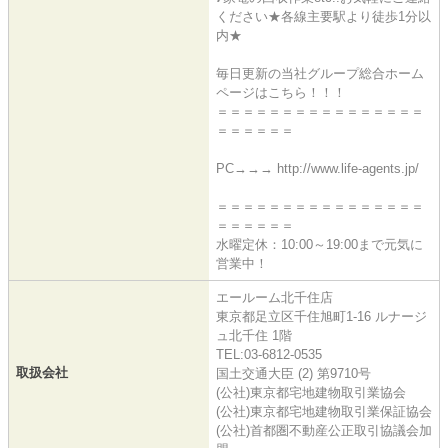
ください★各線主要駅より徒歩1分以
内★
毎日更新の当社グループ総合ホーム
ページはこちら！！！
＝＝＝＝＝＝＝＝＝＝＝＝＝＝＝＝
＝＝＝＝＝＝
PC→→→ http://www.life-agents.jp/
＝＝＝＝＝＝＝＝＝＝＝＝＝＝＝＝
＝＝＝＝＝＝
水曜定休：10:00～19:00まで元気に
営業中！
エールーム北千住店
東京都足立区千住旭町1-16 ルナージ
ュ北千住 1階
TEL:03-6812-0535
取扱会社
国土交通大臣 (2) 第9710号
(公社)東京都宅地建物取引業協会
(公社)東京都宅地建物取引業保証協会
(公社)首都圏不動産公正取引協議会加