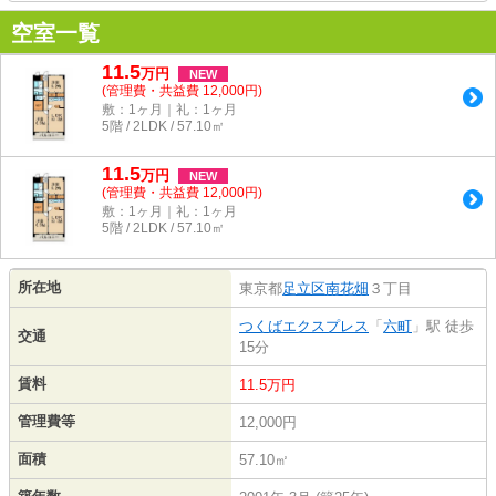
空室一覧
11.5
万
円
NEW
(管理費・共益費 12,000円)
敷：1ヶ月｜礼：1ヶ月
5階 / 2LDK / 57.10㎡
11.5
万
円
NEW
(管理費・共益費 12,000円)
敷：1ヶ月｜礼：1ヶ月
5階 / 2LDK / 57.10㎡
所在地
東京都
足立区
南花畑
３丁目
つくばエクスプレス
「
六町
」駅 徒歩
交通
15分
賃料
11.5万円
管理費等
12,000円
面積
57.10㎡