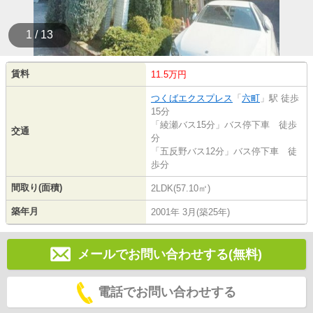
1 / 13
賃料
11.5万円
つくばエクスプレス
「
六町
」駅 徒歩
15分
「綾瀬バス15分」バス停下車 徒歩
交通
分
「五反野バス12分」バス停下車 徒
歩分
間取り(面積)
2LDK(57.10㎡)
築年月
2001年 3月(築25年)
メールでお問い合わせする(無料)
電話でお問い合わせする