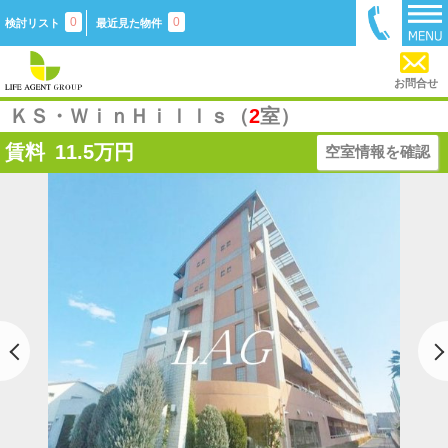
0
0
検討リスト
最近見た物件
お問合せ
ＫＳ・ＷｉｎＨｉｌｌｓ（
2
室）
賃料
11.5
万円
空室情報を確認