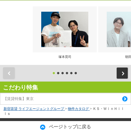
塚本晃司
朝田
前
こだわり特集
【賃貸特集】東京
新宿賃貸 ライフエージェントグループ
>
物件カタログ
>
ＫＳ・ＷｉｎＨｉｌ
ｌｓ
ページトップに戻る