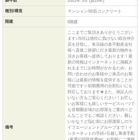
築年数
2001年 3月 (築25年)
種別/構造
マンション/鉄筋コンクリート
階建
6階建
ここまでご覧頂きありがとうござい
ます♪当社は他社に負けない総合仲介
店を目指し、各沿線の各不動産会社
様へ直接ご挨拶に行き最新の物件を
頂きお客様へ提供しております！最
新の情報はインターネットに掲載さ
れるまでにお時間がかかるため、お
問い合わせのお客様やご来店のお客
様には最新の情報を提供することが
可能です☆初期費用の分割払いにも
対応しております★また、保証人の
いない方もご安心ください！お忙し
いお客様にも嬉しいサービス♪いつで
も首都圏全域のお部屋をご案内☆ど
んなことでもご相談ください。難し
いかな？と悩む前にお部屋探しのラ
備考
イフエージェントグループまで！イ
ンターネットの手続♪引越し業者手配
♪家電の回収作業etc..お気軽にご連絡