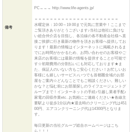
PC→→→ http://www.life-agents.jp/
＝＝＝＝＝＝＝＝＝＝＝＝＝＝＝＝＝＝＝＝＝＝
水曜定休：10:00～19:00まで元気に営業中！ここまで
備考
ご覧頂きありがとうございます♪当社は他社に負けな
い総合仲介店を目指し、各沿線の各不動産会社様へ直
接ご挨拶に行き最新の物件を頂きお客様へ提供してお
ります！最新の情報はインターネットに掲載されるま
でにお時間がかかるため、お問い合わせのお客様やご
来店のお客様には最新の情報を提供することが可能で
す☆初期費用の分割払いにも対応しております★ま
た、保証人のいない方もご安心ください！お忙しいお
客様にも嬉しいサービス♪いつでも首都圏全域のお部
屋をご案内☆どんなことでもご相談ください。難しい
かな？と悩む前にお部屋探しのライフエージェントグ
ループまで！インターネットの手続♪引越し業者手配♪
家電の回収作業etc..お気軽にご連絡ください★各線主
要駅より徒歩1分以内★退去時のクリーニング代は451
00円、エアコンクリーニング代は14300円となりま
す。
毎日更新の当社グループ総合ホームページはこち
ら！！！