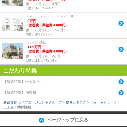
敷：1ヶ月｜礼：0万円
1階 / 1R / 15.42㎡
Ｌｅ ｌｉｓ ｂｌａｎｃ Ⅱ
9
万
円
(管理費・共益費 4,000円)
敷：1ヶ月｜礼：1.5ヶ月
3階 / 1K / 26.27㎡
ミラベル諏訪
11.9
万
円
(管理費・共益費 4,000円)
敷：1ヶ月｜礼：2ヶ月
1階 / 1LDK / 42.14㎡
こだわり特集
【賃貸特集】一人暮らし
【賃貸特集】神奈川
新宿賃貸 ライフエージェントグループ
>
物件カタログ
>
Ｈａｒｅｎｏ Ｖｉ
ｌｌａ
>
物件詳細
ページトップに戻る