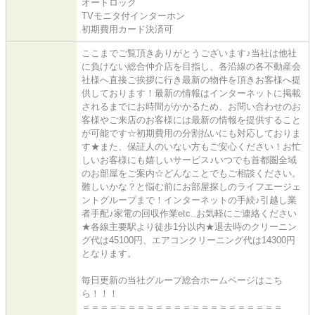
オートロック
TVモニタ付インターホン
初期費用カード決済可
ここまでご覧頂きありがとうございます♪当社は他社
に負けない総合仲介店を目指し、各沿線の各不動産会
社様へ直接ご挨拶に行き最新の物件を頂きお客様へ提
供しております！最新の情報はインターネットに掲載
されるまでにお時間がかかるため、お問い合わせのお
客様やご来店のお客様には最新の情報を提供すること
が可能です☆初期費用の分割払いにも対応しておりま
す★また、保証人のいない方もご安心ください！お忙
しいお客様にも嬉しいサービス♪いつでも首都圏全域
のお部屋をご案内☆どんなことでもご相談ください。
難しいかな？と悩む前にお部屋探しのライフエージェ
ントグループまで！インターネットの手続♪引越し業
者手配♪家電の回収作業etc..お気軽にご連絡ください
★各線主要駅より徒歩1分以内★退去時のクリーニン
グ代は45100円、エアコンクリーニング代は14300円
となります。
毎日更新の当社グループ総合ホームページはこち
ら！！！
＝＝＝＝＝＝＝＝＝＝＝＝＝＝＝＝＝＝＝＝＝＝