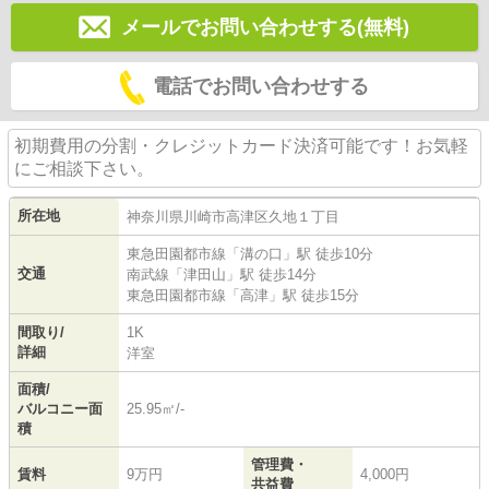
メールでお問い合わせする(無料)
電話でお問い合わせする
初期費用の分割・クレジットカード決済可能です！お気軽
にご相談下さい。
所在地
神奈川県
川崎市高津区
久地
１丁目
東急田園都市線
「
溝の口
」駅 徒歩10分
交通
南武線
「
津田山
」駅 徒歩14分
東急田園都市線
「
高津
」駅 徒歩15分
間取り/
1K
詳細
洋室
面積/
バルコニー面
25.95㎡/-
積
管理費・
賃料
9万円
4,000円
共益費