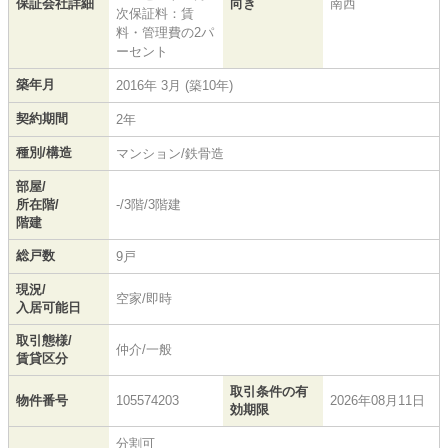
保証会社詳細
向き
南西
次保証料：賃
料・管理費の2パ
ーセント
築年月
2016年 3月 (築10年)
契約期間
2年
種別/構造
マンション/鉄骨造
部屋/
所在階/
-/3階/3階建
階建
総戸数
9戸
現況/
空家/即時
入居可能日
取引態様/
仲介/一般
賃貸区分
取引条件の有
物件番号
105574203
2026年08月11日
効期限
分割可