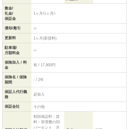
敷金/
礼金/
1ヶ月/1ヶ月/-
保証金
償却/敷引
-/-
更新料
1ヶ月(新賃料)
駐車場/
-/-
月額料金
保険加入 / 料
有 / 17,900円
金
保険名 / 保険
- / 2年
期間
保証人代行義
必加入
務
保証会社
その他
初回保証料：賃
料・管理費の50
パーセント 月