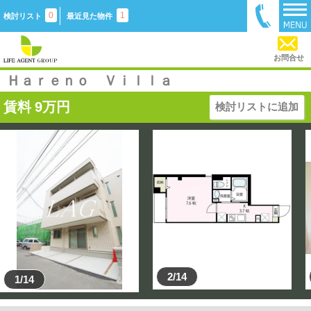
0
1
検討リスト
最近見た物件
お問合せ
Ｈａｒｅｎｏ Ｖｉｌｌａ
賃料
9
万円
検討リストに追加
2/14
1/14