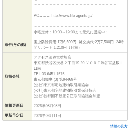
＝＝＝＝＝＝＝＝＝＝＝＝＝＝＝＝＝＝＝＝＝＝
PC→→→ http://www.life-agents.jp/
＝＝＝＝＝＝＝＝＝＝＝＝＝＝＝＝＝＝＝＝＝＝
水曜定休：10:00～19:00まで元気に営業中！
害虫防除費用:1万6,500円 鍵交換代:2万7,500円 24時
条件(その他)
間サポート:1,210円（月額）
アクセス渋谷宮益坂店
東京都渋谷区渋谷２丁目19-20 ＶＯＲＴ渋谷宮益坂Ⅱ
11階
TEL:03-6451-1575
取扱会社
東京都知事 (3) 第94469号
(公社)東京都宅地建物取引業協会
(公社)東京都宅地建物取引業保証協会
(公社)首都圏不動産公正取引協議会加盟
情報更新日
2026年08月08日
更新予定日
2026年08月11日
情報の見方