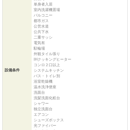
単身者入居
室内洗濯機置場
バルコニー
都市ガス
公営水道
公共下水
二重サッシ
電気有
駐輪場
外観タイル張り
IHクッキングヒーター
コンロ２口以上
設備条件
システムキッチン
バス・トイレ別
浴室乾燥機
温水洗浄便座
洗面台
洗髪洗面化粧台
シャワー
独立洗面台
エアコン
シューズボックス
光ファイバー