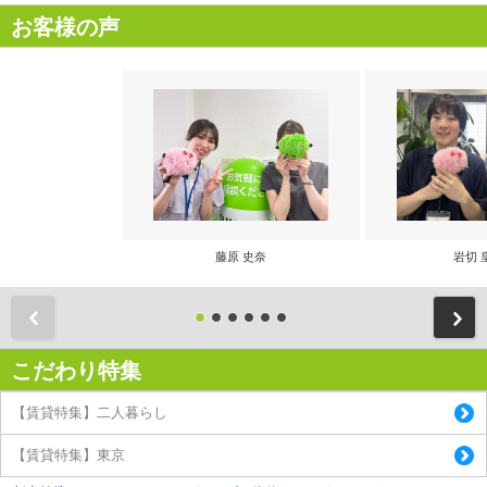
お客様の声
藤原 史奈
岩切 
前
こだわり特集
【賃貸特集】二人暮らし
【賃貸特集】東京