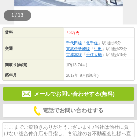
1 / 13
賃料
7.3万円
千代田線
「
北千住
」駅 徒歩9分
交通
東武伊勢崎線
「
牛田
」駅 徒歩23分
京成本線
「
千住大橋
」駅 徒歩15分
間取り(面積)
1R(13.74㎡)
築年月
2017年 9月(築8年)
メールでお問い合わせする(無料)
電話でお問い合わせする
ここまでご覧頂きありがとうございます♪当社は他社に負
けない総合仲介店を目指し、各沿線の各不動産会社様へ直