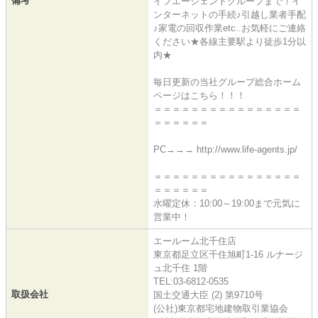
備考
イフエージェントグループまで！イ
ンターネットの手続♪引越し業者手配
♪家電の回収作業etc..お気軽にご連絡
ください★各線主要駅より徒歩1分以
内★
毎日更新の当社グループ総合ホーム
ページはこちら！！！
＝＝＝＝＝＝＝＝＝＝＝＝＝＝＝＝
＝＝＝＝＝＝
PC→→→ http://www.life-agents.jp/
＝＝＝＝＝＝＝＝＝＝＝＝＝＝＝＝
＝＝＝＝＝＝
水曜定休：10:00～19:00まで元気に
営業中！
エールーム北千住店
東京都足立区千住旭町1-16 ルナージ
ュ北千住 1階
TEL:03-6812-0535
取扱会社
国土交通大臣 (2) 第9710号
(公社)東京都宅地建物取引業協会