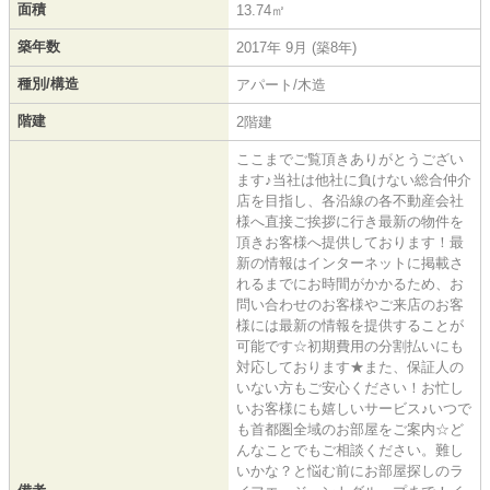
面積
13.74㎡
築年数
2017年 9月 (築8年)
種別/構造
アパート/木造
階建
2階建
ここまでご覧頂きありがとうござい
ます♪当社は他社に負けない総合仲介
店を目指し、各沿線の各不動産会社
様へ直接ご挨拶に行き最新の物件を
頂きお客様へ提供しております！最
新の情報はインターネットに掲載さ
れるまでにお時間がかかるため、お
問い合わせのお客様やご来店のお客
様には最新の情報を提供することが
可能です☆初期費用の分割払いにも
対応しております★また、保証人の
いない方もご安心ください！お忙し
いお客様にも嬉しいサービス♪いつで
も首都圏全域のお部屋をご案内☆ど
んなことでもご相談ください。難し
いかな？と悩む前にお部屋探しのラ