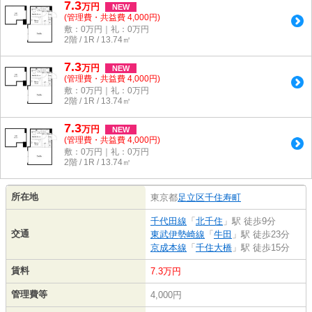
7.3
万
円
NEW
(管理費・共益費 4,000円)
敷：0万円｜礼：0万円
2階 / 1R / 13.74㎡
7.3
万
円
NEW
(管理費・共益費 4,000円)
敷：0万円｜礼：0万円
2階 / 1R / 13.74㎡
7.3
万
円
NEW
(管理費・共益費 4,000円)
敷：0万円｜礼：0万円
2階 / 1R / 13.74㎡
所在地
東京都
足立区
千住寿町
千代田線
「
北千住
」駅 徒歩9分
交通
東武伊勢崎線
「
牛田
」駅 徒歩23分
京成本線
「
千住大橋
」駅 徒歩15分
賃料
7.3万円
管理費等
4,000円