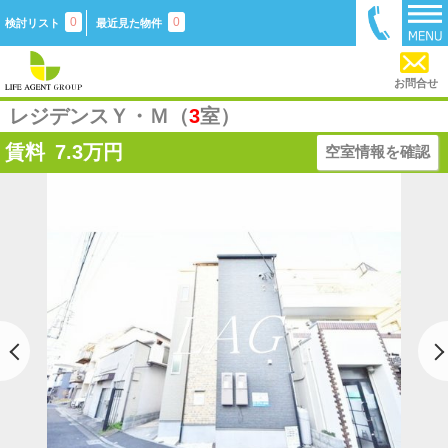
0
0
検討リスト
最近見た物件
お問合せ
レジデンスＹ・Ｍ（
3
室）
賃料
7.3
万円
空室情報を確認