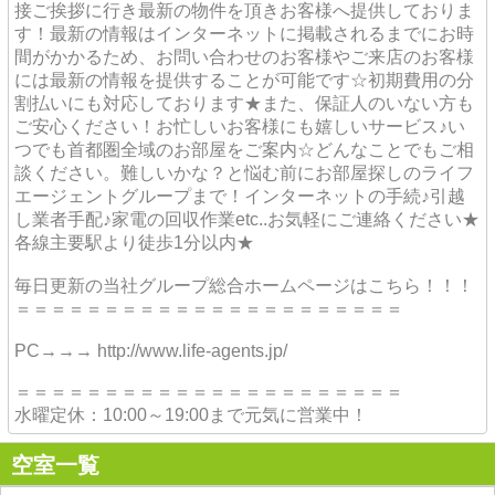
接ご挨拶に行き最新の物件を頂きお客様へ提供しておりま
す！最新の情報はインターネットに掲載されるまでにお時
間がかかるため、お問い合わせのお客様やご来店のお客様
には最新の情報を提供することが可能です☆初期費用の分
割払いにも対応しております★また、保証人のいない方も
ご安心ください！お忙しいお客様にも嬉しいサービス♪い
つでも首都圏全域のお部屋をご案内☆どんなことでもご相
談ください。難しいかな？と悩む前にお部屋探しのライフ
エージェントグループまで！インターネットの手続♪引越
し業者手配♪家電の回収作業etc..お気軽にご連絡ください★
各線主要駅より徒歩1分以内★
毎日更新の当社グループ総合ホームページはこちら！！！
＝＝＝＝＝＝＝＝＝＝＝＝＝＝＝＝＝＝＝＝＝＝
PC→→→ http://www.life-agents.jp/
＝＝＝＝＝＝＝＝＝＝＝＝＝＝＝＝＝＝＝＝＝＝
水曜定休：10:00～19:00まで元気に営業中！
空室一覧