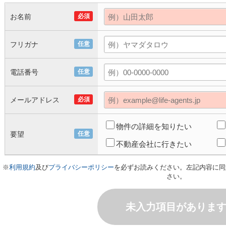
お名前
必須
フリガナ
任意
電話番号
任意
メールアドレス
必須
物件の詳細を知りたい
要望
任意
不動産会社に行きたい
※
利用規約
及び
プライバシーポリシー
を必ずお読みください。左記内容に同
さい。
未入力項目がありま