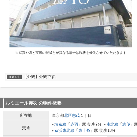
※写真や図と実際の現状とが異なる場合は現状を優先させていただきます
【外観】外観です。
コメント
ルミエール赤羽
の物件概要
所在地
東京都
北区
志茂
１丁目
埼京線
「
赤羽
」駅 徒歩7分
南北線
「
志茂
」駅
交通
京浜東北線
「
東十条
」駅 徒歩18分