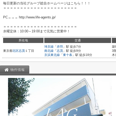
毎日更新の当社グループ総合ホームページはこちら！！！
＝＝＝＝＝＝＝＝＝＝＝＝＝＝＝＝＝＝＝＝＝＝
PC→→→ http://www.life-agents.jp/
＝＝＝＝＝＝＝＝＝＝＝＝＝＝＝＝＝＝＝＝＝＝
水曜定休：10:00～19:00まで元気に営業中！
所在地
交通
埼京線
「
赤羽
」駅 徒歩7分
築
東京都
北区
志茂
１丁目
南北線
「
志茂
」駅 徒歩9分
3
京浜東北線
「
東十条
」駅 徒歩18分
木
物件情報