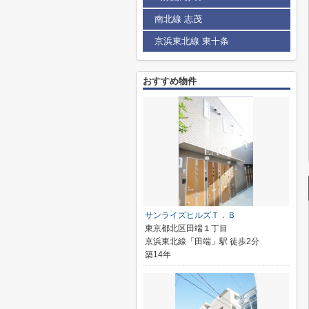
南北線 志茂
京浜東北線 東十条
おすすめ物件
サンライズヒルズＴ．Ｂ
東京都北区田端１丁目
京浜東北線「田端」駅 徒歩2分
築14年