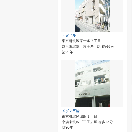
ＦＷビル
東京都北区東十条３丁目
京浜東北線「東十条」駅 徒歩6分
築29年
メゾン三輪
東京都北区堀船２丁目
京浜東北線「王子」駅 徒歩13分
築30年