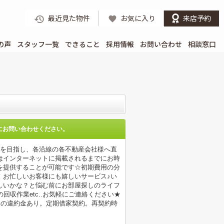
最近見た物件
お気に入り
来店予約
の声
スタッフ一覧
できること
採用情報
お問い合わせ
相談窓口
にお問い合わせください。
店を目指し、各沿線の各不動産会社様へ直
はインターネットに掲載されるまでにお時
を提供することが可能です☆初期費用の分
！お忙しいお客様にも嬉しいサービス♪い
しいかな？と悩む前にお部屋探しのライフ
収作業etc..お気軽にご連絡ください★
分の違約金あり。定期借家契約。再契約時