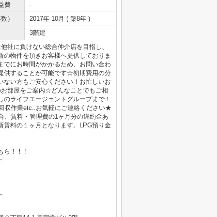
益費
-
年数）
2017年 10月 ( 築8年 )
3階建
は他社に負けない総合仲介店を目指し、
新の物件を頂きお客様へ提供しておりま
までにお時間がかかるため、お問い合わ
提供することが可能です☆初期費用の分
いない方もご安心ください！お忙しいお
のお部屋をご案内☆どんなことでもご相
しのライフエージェントグループまで！
収作業etc..お気軽にご連絡ください★
合、賃料・管理費の1ヶ月分の違約金あ
新賃料の１ヶ月となります。LPG預り金
ちら！！！
＝
＝