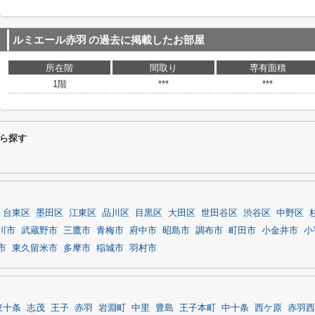
ルミエール赤羽
の過去に掲載したお部屋
所在階
間取り
専有面積
1階
***
***
ら探す
台東区
墨田区
江東区
品川区
目黒区
大田区
世田谷区
渋谷区
中野区
川市
武蔵野市
三鷹市
青梅市
府中市
昭島市
調布市
町田市
小金井市
小
市
東久留米市
多摩市
稲城市
羽村市
東十条
志茂
王子
赤羽
岩淵町
中里
豊島
王子本町
中十条
西ケ原
赤羽西