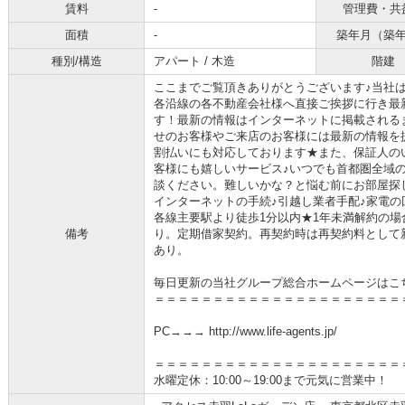
賃料
-
管理費・共
面積
-
築年月（築
種別/構造
アパート / 木造
階建
ここまでご覧頂きありがとうございます♪当社
各沿線の各不動産会社様へ直接ご挨拶に行き最
す！最新の情報はインターネットに掲載される
せのお客様やご来店のお客様には最新の情報を
割払いにも対応しております★また、保証人の
客様にも嬉しいサービス♪いつでも首都圏全域
談ください。難しいかな？と悩む前にお部屋探
インターネットの手続♪引越し業者手配♪家電の回
各線主要駅より徒歩1分以内★1年未満解約の場
備考
り。定期借家契約。再契約時は再契約料として
あり。
毎日更新の当社グループ総合ホームページはこ
＝＝＝＝＝＝＝＝＝＝＝＝＝＝＝＝＝＝＝＝＝
PC→→→ http://www.life-agents.jp/
＝＝＝＝＝＝＝＝＝＝＝＝＝＝＝＝＝＝＝＝＝
水曜定休：10:00～19:00まで元気に営業中！