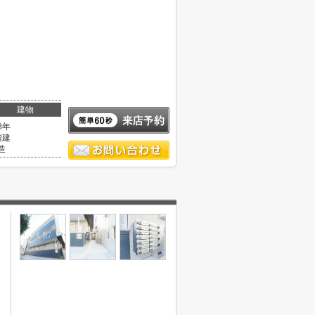
建物
8年
階建
造