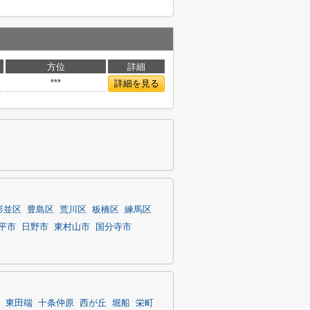
方位
詳細
***
詳細を見る
杉並区
豊島区
荒川区
板橋区
練馬区
平市
日野市
東村山市
国分寺市
東田端
十条仲原
西が丘
堀船
栄町