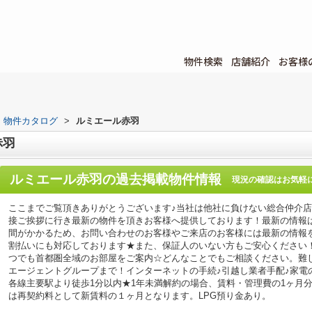
物件検索
店舗紹介
お客様
物件カタログ
>
ルミエール赤羽
赤羽
ルミエール赤羽
の過去掲載物件情報
現況の確認はお気軽
ここまでご覧頂きありがとうございます♪当社は他社に負けない総合仲介
接ご挨拶に行き最新の物件を頂きお客様へ提供しております！最新の情報
間がかかるため、お問い合わせのお客様やご来店のお客様には最新の情報
割払いにも対応しております★また、保証人のいない方もご安心ください
つでも首都圏全域のお部屋をご案内☆どんなことでもご相談ください。難
エージェントグループまで！インターネットの手続♪引越し業者手配♪家電の回
各線主要駅より徒歩1分以内★1年未満解約の場合、賃料・管理費の1ヶ月
は再契約料として新賃料の１ヶ月となります。LPG預り金あり。