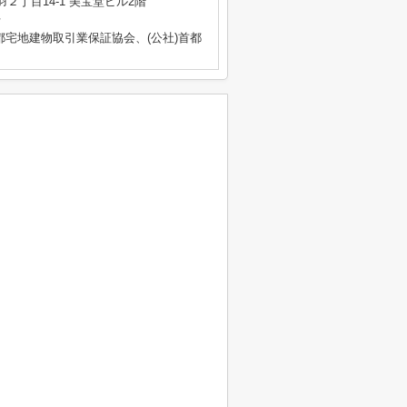
２丁目14-1 美宝堂ビル2階
号
都宅地建物取引業保証協会、(公社)首都