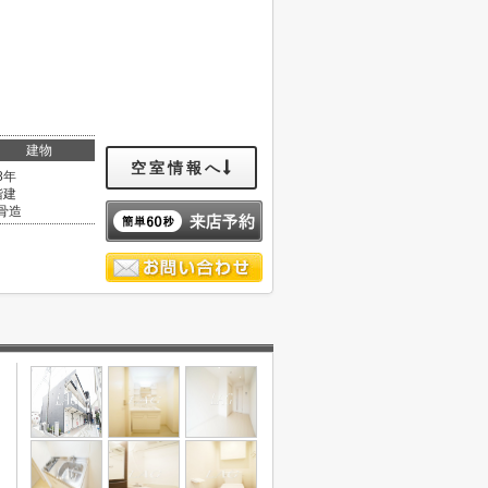
建物
空室情報へ
8年
階建
骨造