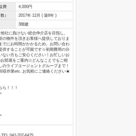
益費
4,000円
年数）
2017年 12月 ( 築8年 )
3階建
は他社に負けない総合仲介店を目指し、
新の物件を頂きお客様へ提供しておりま
までにお時間がかかるため、お問い合わ
提供することが可能です☆初期費用の分
いない方もご安心ください！お忙しいお
のお部屋をご案内☆どんなことでもご相
しのライフエージェントグループまで！
収作業etc..お気軽にご連絡ください★
ちら！！！
＝
＝
TEL:042-707-6475