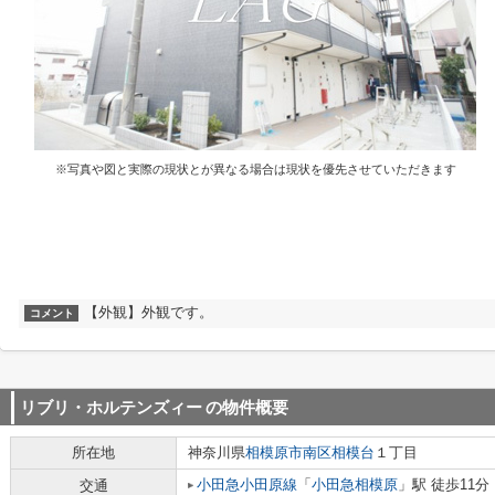
※写真や図と実際の現状とが異なる場合は現状を優先させていただきます
【外観】外観です。
コメント
リブリ・ホルテンズィー
の物件概要
所在地
神奈川県
相模原市南区
相模台
１丁目
小田急小田原線
「
小田急相模原
」駅 徒歩11分
交通