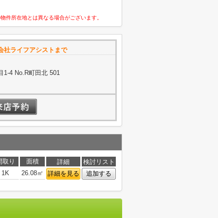
の物件所在地とは異なる場合がございます。
会社ライフアシストまで
4 No.R町田北 501
間取り
面積
詳細
検討リスト
1K
26.08㎡
詳細を見る
追加する