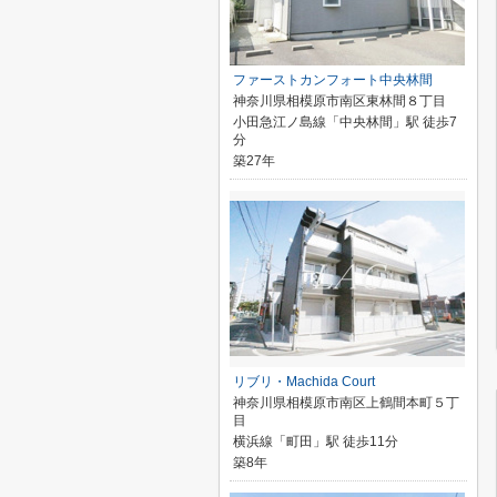
ファーストカンフォート中央林間
神奈川県相模原市南区東林間８丁目
小田急江ノ島線「中央林間」駅 徒歩7
分
築27年
リブリ・Machida Court
神奈川県相模原市南区上鶴間本町５丁
目
横浜線「町田」駅 徒歩11分
築8年