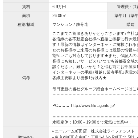
賃料
6.9万円
管理費・共
面積
26.08㎡
築年月（築
種別/構造
マンション / 鉄骨造
階建
ここまでご覧頂きありがとうございます♪当社
各沿線の各不動産会社様へ直接ご挨拶に行き最
す！最新の情報はインターネットに掲載される
せのお客様やご来店のお客様には最新の情報を
割払いにも対応しております★また、保証人の
客様にも嬉しいサービス♪いつでも首都圏全域
談ください。難しいかな？と悩む前にお部屋探
インターネットの手続♪引越し業者手配♪家電の回
備考
各線主要駅より徒歩1分以内★
毎日更新の当社グループ総合ホームページはこ
＝＝＝＝＝＝＝＝＝＝＝＝＝＝＝＝＝＝＝＝＝
PC→→→ http://www.life-agents.jp/
＝＝＝＝＝＝＝＝＝＝＝＝＝＝＝＝＝＝＝＝＝
水曜定休：10:00～19:00まで元気に営業中！
エールーム町田店 株式会社ライフアシスト
東京都町田市中町１丁目1-4 No.R町田北 501
取扱会社