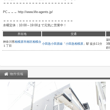
＝＝＝＝＝＝＝＝＝＝＝＝＝＝＝＝＝＝＝＝＝＝
PC→→→ http://www.life-agents.jp/
＝＝＝＝＝＝＝＝＝＝＝＝＝＝＝＝＝＝＝＝＝＝
水曜定休：10:00～19:00まで元気に営業中！
所在地
交通
築
神奈川県
相模原市南区
相模台
小田急小田原線
「
小田急相模原
」駅 徒歩11分
3
１丁目
鉄
物件情報