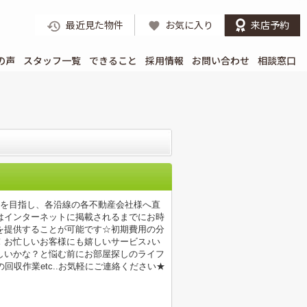
最近見た物件
お気に入り
来店予約
の声
スタッフ一覧
できること
採用情報
お問い合わせ
相談窓口
店を目指し、各沿線の各不動産会社様へ直
はインターネットに掲載されるまでにお時
を提供することが可能です☆初期費用の分
！お忙しいお客様にも嬉しいサービス♪い
しいかな？と悩む前にお部屋探しのライフ
収作業etc..お気軽にご連絡ください★