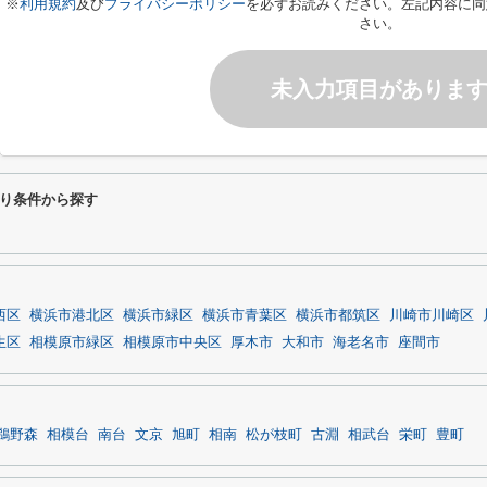
※
利用規約
及び
プライバシーポリシー
を必ずお読みください。左記内容に同
さい。
未入力項目がありま
り条件から探す
西区
横浜市港北区
横浜市緑区
横浜市青葉区
横浜市都筑区
川崎市川崎区
生区
相模原市緑区
相模原市中央区
厚木市
大和市
海老名市
座間市
鵜野森
相模台
南台
文京
旭町
相南
松が枝町
古淵
相武台
栄町
豊町