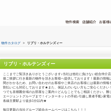
物件検索
店舗紹介
お客様
物件カタログ
>
リブリ・ホルテンズィー
リブリ・ホルテンズィー
ここまでご覧頂きありがとうございます♪当社は他社に負けない総合仲介
接ご挨拶に行き最新の物件を頂きお客様へ提供しております！最新の情報
間がかかるため、お問い合わせのお客様やご来店のお客様には最新の情報
割払いにも対応しております★また、保証人のいない方もご安心ください
つでも首都圏全域のお部屋をご案内☆どんなことでもご相談ください。難
エージェントグループまで！インターネットの手続♪引越し業者手配♪家電の回
各線主要駅より徒歩1分以内★
毎日更新の当社グループ総合ホームページはこちら！！！