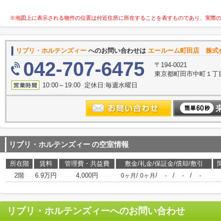
※地図上に表示される物件の位置は付近住所に所在することを表すものであり、実際
リブリ・ホルテンズィー
へのお問い合わせは
エールーム町田店 株式
042-707-6475
〒194-0021
東京都町田市中町１丁目1-
10:00～19:00 定休日:毎週水曜日
リブリ・ホルテンズィー
の空室情報
所在階
賃料
管理費・共益費
敷金/礼金/保証金/償却/敷引
2階
6.9万円
4,000円
/
/
/
/
0ヶ月
0ヶ月
-
-
-
リブリ・ホルテンズィー
へのお問い合わせ