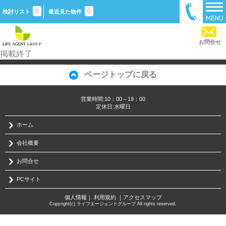
0
0
検討リスト
最近見た物件
お問合せ
掲載終了
ページトップに戻る
営業時間:10：00～19：00
定休日:水曜日
ホーム
会社概要
お問合せ
PCサイト
個人情報
｜
利用規約
｜
アクセスマップ
Copyright(c) ライフエージェントグループ All rights reserved.