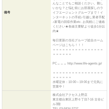
んなことでもご相談ください。難し
いかな？と悩む前にお部屋探しのラ
備考
イフエージェントグループまで！イ
ンターネットの手続♪引越し業者手配
♪家電の回収作業etc..お気軽にご連絡
ください★各線主要駅より徒歩1分以
内★
毎日更新の当社グループ総合ホーム
ページはこちら！！！
＝＝＝＝＝＝＝＝＝＝＝＝＝＝＝＝
＝＝＝＝＝＝
PC→→→ http://www.life-agents.jp/
＝＝＝＝＝＝＝＝＝＝＝＝＝＝＝＝
＝＝＝＝＝＝
水曜定休：10:00～19:00まで元気に
営業中！
株式会社アクセス上野店
東京都台東区上野６丁目7-16 古谷ビ
ル3階
TEL:03-5834-3737