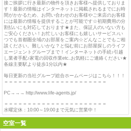
接ご挨拶に行き最新の物件を頂きお客様へ提供しておりま
す！最新の情報はインターネットに掲載されるまでにお時
間がかかるため、お問い合わせのお客様やご来店のお客様
には最新の情報を提供することが可能です☆初期費用の分
割払いにも対応しております★また、保証人のいない方も
ご安心ください！お忙しいお客様にも嬉しいサービス♪い
つでも首都圏全域のお部屋をご案内☆どんなことでもご相
談ください。難しいかな？と悩む前にお部屋探しのライフ
エージェントグループまで！インターネットの手続♪引越
し業者手配♪家電の回収作業etc..お気軽にご連絡ください★
各線主要駅より徒歩1分以内★
毎日更新の当社グループ総合ホームページはこちら！！！
＝＝＝＝＝＝＝＝＝＝＝＝＝＝＝＝＝＝＝＝＝＝
PC→→→ http://www.life-agents.jp/
＝＝＝＝＝＝＝＝＝＝＝＝＝＝＝＝＝＝＝＝＝＝
水曜定休：10:00～19:00まで元気に営業中！
空室一覧