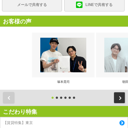
メールで共有する
LINEで共有する
お客様の声
塚本晃司
朝田
前
こだわり特集
【賃貸特集】東京