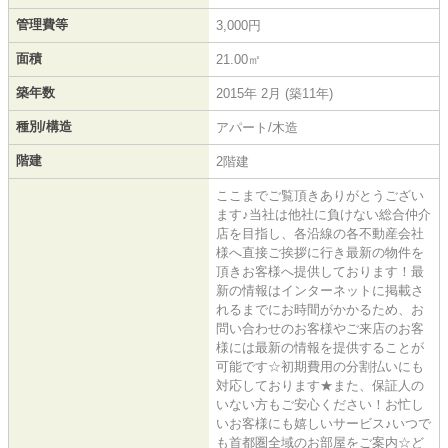
管理費等
3,000円
面積
21.00㎡
築年数
2015年 2月 (築11年)
種別/構造
アパート/木造
階建
2階建
ここまでご覧頂きありがとうござい
ます♪当社は他社に負けない総合仲介
店を目指し、各沿線の各不動産会社
様へ直接ご挨拶に行き最新の物件を
頂きお客様へ提供しております！最
新の情報はインターネットに掲載さ
れるまでにお時間がかかるため、お
問い合わせのお客様やご来店のお客
様には最新の情報を提供することが
可能です☆初期費用の分割払いにも
対応しております★また、保証人の
いない方もご安心ください！お忙し
いお客様にも嬉しいサービス♪いつで
も首都圏全域のお部屋をご案内☆ど