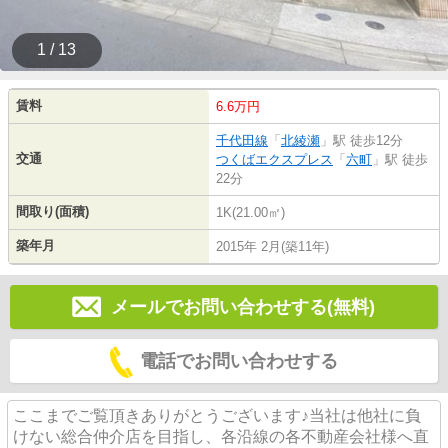
1 / 13
賃料
6.6万円
千代田線
「
北綾瀬
」駅 徒歩12分
交通
つくばエクスプレス
「
六町
」駅 徒歩
22分
間取り(面積)
1K(21.00㎡)
築年月
2015年 2月(築11年)
メールでお問い合わせする(無料)
電話でお問い合わせする
ここまでご覧頂きありがとうございます♪当社は他社に負
けない総合仲介店を目指し、各沿線の各不動産会社様へ直