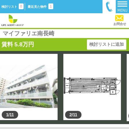
0
1
検討リスト
最近見た物件
お問合せ
マイファリエ南長崎
賃料
5.8
万円
検討リストに追加
1/11
2/11