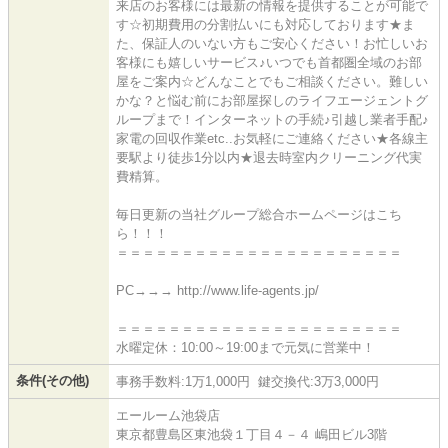
来店のお客様には最新の情報を提供することが可能で
す☆初期費用の分割払いにも対応しております★ま
た、保証人のいない方もご安心ください！お忙しいお
客様にも嬉しいサービス♪いつでも首都圏全域のお部
屋をご案内☆どんなことでもご相談ください。難しい
かな？と悩む前にお部屋探しのライフエージェントグ
ループまで！インターネットの手続♪引越し業者手配♪
家電の回収作業etc..お気軽にご連絡ください★各線主
要駅より徒歩1分以内★退去時室内クリーニング代実
費精算。
毎日更新の当社グループ総合ホームページはこち
ら！！！
＝＝＝＝＝＝＝＝＝＝＝＝＝＝＝＝＝＝＝＝＝＝
PC→→→ http://www.life-agents.jp/
＝＝＝＝＝＝＝＝＝＝＝＝＝＝＝＝＝＝＝＝＝＝
水曜定休：10:00～19:00まで元気に営業中！
条件(その他)
事務手数料:1万1,000円 鍵交換代:3万3,000円
エールーム池袋店
東京都豊島区東池袋１丁目４－４ 嶋田ビル3階