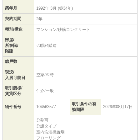
築年月
1992年 3月 (築34年)
契約期間
2年
種別/構造
マンション/鉄筋コンクリート
部屋/
所在階/
-/3階/4階建
階建
総戸数
-
現況/
空家/即時
入居可能日
取引態様/
仲介/一般
賃貸区分
取引条件の有
物件番号
104563577
2026年08月17日
効期限
分割可
分譲タイプ
室内洗濯機置場
フローリング