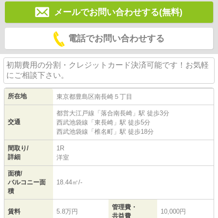
メールでお問い合わせする(無料)
電話でお問い合わせする
初期費用の分割・クレジットカード決済可能です！お気軽
にご相談下さい。
所在地
東京都
豊島区
南長崎
５丁目
都営大江戸線
「
落合南長崎
」駅 徒歩3分
交通
西武池袋線
「
東長崎
」駅 徒歩5分
西武池袋線
「
椎名町
」駅 徒歩18分
間取り/
1R
詳細
洋室
面積/
バルコニー面
18.44㎡/-
積
管理費・
賃料
5.8万円
10,000円
共益費