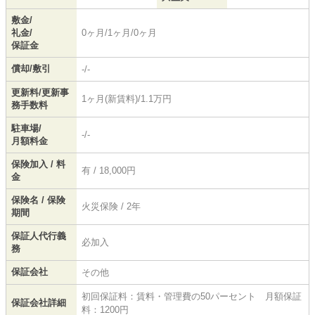
敷金/
礼金/
0ヶ月/1ヶ月/0ヶ月
保証金
償却/敷引
-/-
更新料/更新事
1ヶ月(新賃料)/1.1万円
務手数料
駐車場/
-/-
月額料金
保険加入 / 料
有 / 18,000円
金
保険名 / 保険
火災保険 / 2年
期間
保証人代行義
必加入
務
保証会社
その他
初回保証料：賃料・管理費の50パーセント 月額保証
保証会社詳細
料：1200円