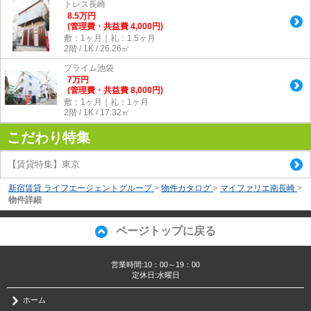
トレス長崎
8.5
万
円
(管理費・共益費 4,000円)
敷：1ヶ月｜礼：1.5ヶ月
2階 / 1K / 26.26㎡
プライム池袋
7
万
円
(管理費・共益費 8,000円)
敷：1ヶ月｜礼：1ヶ月
2階 / 1K / 17.32㎡
こだわり特集
【賃貸特集】東京
新宿賃貸 ライフエージェントグループ
>
物件カタログ
>
マイファリエ南長崎
>
物件詳細
ページトップに戻る
営業時間:10：00～19：00
定休日:水曜日
ホーム