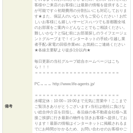
客様やご来店のお客様には最新の情報を提供すること
が可能です☆初期費用の分割払いにも対応しておりま
す★また、保証人のいない方もご安心ください！お忙
しいお客様にも嬉しいサービス♪いつでも首都圏全域
のお部屋をご案内☆どんなことでもご相談ください。
難しいかな？と悩む前にお部屋探しのライフエージェ
ントグループまで！インターネットの手続♪引越し業
者手配♪家電の回収作業etc..お気軽にご連絡ください
★各線主要駅より徒歩1分以内★
毎日更新の当社グループ総合ホームページはこち
ら！！！
＝＝＝＝＝＝＝＝＝＝＝＝＝＝＝＝＝＝＝＝＝＝
PC→→→ http://www.life-agents.jp/
＝＝＝＝＝＝＝＝＝＝＝＝＝＝＝＝＝＝＝＝＝＝
水曜定休：10:00～19:00まで元気に営業中！ここまで
備考
ご覧頂きありがとうございます♪当社は他社に負けな
い総合仲介店を目指し、各沿線の各不動産会社様へ直
接ご挨拶に行き最新の物件を頂きお客様へ提供してお
ります！最新の情報はインターネットに掲載されるま
でにお時間がかかるため、お問い合わせのお客様やご