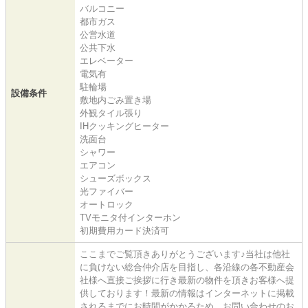
バルコニー
都市ガス
公営水道
公共下水
エレベーター
電気有
駐輪場
設備条件
敷地内ごみ置き場
外観タイル張り
IHクッキングヒーター
洗面台
シャワー
エアコン
シューズボックス
光ファイバー
オートロック
TVモニタ付インターホン
初期費用カード決済可
ここまでご覧頂きありがとうございます♪当社は他社
に負けない総合仲介店を目指し、各沿線の各不動産会
社様へ直接ご挨拶に行き最新の物件を頂きお客様へ提
供しております！最新の情報はインターネットに掲載
されるまでにお時間がかかるため、お問い合わせのお