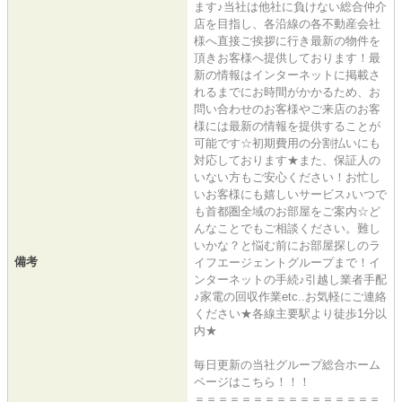
ます♪当社は他社に負けない総合仲介
店を目指し、各沿線の各不動産会社
様へ直接ご挨拶に行き最新の物件を
頂きお客様へ提供しております！最
新の情報はインターネットに掲載さ
れるまでにお時間がかかるため、お
問い合わせのお客様やご来店のお客
様には最新の情報を提供することが
可能です☆初期費用の分割払いにも
対応しております★また、保証人の
いない方もご安心ください！お忙し
いお客様にも嬉しいサービス♪いつで
も首都圏全域のお部屋をご案内☆ど
んなことでもご相談ください。難し
いかな？と悩む前にお部屋探しのラ
備考
イフエージェントグループまで！イ
ンターネットの手続♪引越し業者手配
♪家電の回収作業etc..お気軽にご連絡
ください★各線主要駅より徒歩1分以
内★
毎日更新の当社グループ総合ホーム
ページはこちら！！！
＝＝＝＝＝＝＝＝＝＝＝＝＝＝＝＝