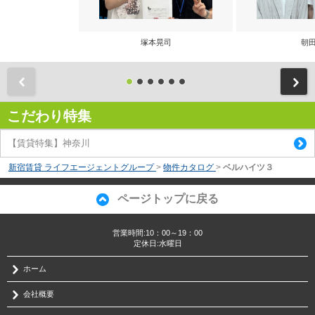
塚本晃司
朝田
前
こだわり特集
【賃貸特集】神奈川
新宿賃貸 ライフエージェントグループ
>
物件カタログ
>
ベルハイツ３
ページトップに戻る
営業時間:10：00～19：00
定休日:水曜日
ホーム
会社概要