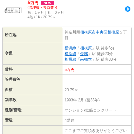
5
万
円
NEW
(管理費・共益費 -)
敷：1ヶ月｜礼：0ヶ月
4階 / 1K / 20.79㎡
神奈川県
相模原市中央区
相模原
５丁
所在地
目
横浜線
「
相模原
」駅 徒歩6分
交通
横浜線
「
矢部
」駅 徒歩20分
相模線
「
南橋本
」駅 徒歩30分
賃料
5万円
管理費等
-
面積
20.79㎡
築年数
1993年 2月 (築33年)
種別/構造
マンション/鉄筋コンクリート
階建
4階建
ここまでご覧頂きありがとうござい