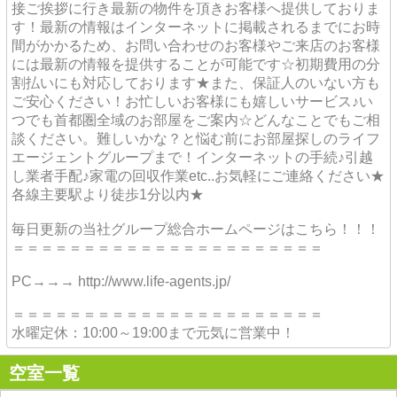
接ご挨拶に行き最新の物件を頂きお客様へ提供しておりま
す！最新の情報はインターネットに掲載されるまでにお時
間がかかるため、お問い合わせのお客様やご来店のお客様
には最新の情報を提供することが可能です☆初期費用の分
割払いにも対応しております★また、保証人のいない方も
ご安心ください！お忙しいお客様にも嬉しいサービス♪い
つでも首都圏全域のお部屋をご案内☆どんなことでもご相
談ください。難しいかな？と悩む前にお部屋探しのライフ
エージェントグループまで！インターネットの手続♪引越
し業者手配♪家電の回収作業etc..お気軽にご連絡ください★
各線主要駅より徒歩1分以内★
毎日更新の当社グループ総合ホームページはこちら！！！
＝＝＝＝＝＝＝＝＝＝＝＝＝＝＝＝＝＝＝＝＝＝
PC→→→ http://www.life-agents.jp/
＝＝＝＝＝＝＝＝＝＝＝＝＝＝＝＝＝＝＝＝＝＝
水曜定休：10:00～19:00まで元気に営業中！
空室一覧