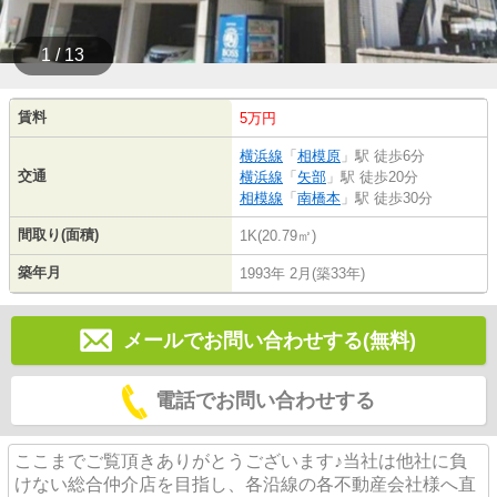
1 / 13
賃料
5万円
横浜線
「
相模原
」駅 徒歩6分
交通
横浜線
「
矢部
」駅 徒歩20分
相模線
「
南橋本
」駅 徒歩30分
間取り(面積)
1K(20.79㎡)
築年月
1993年 2月(築33年)
メールでお問い合わせする(無料)
電話でお問い合わせする
ここまでご覧頂きありがとうございます♪当社は他社に負
けない総合仲介店を目指し、各沿線の各不動産会社様へ直