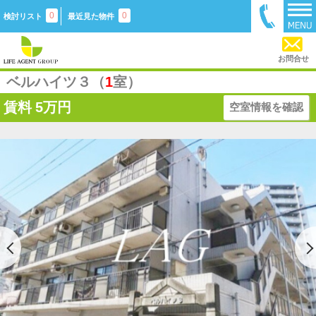
0
0
検討リスト
最近見た物件
お問合せ
ベルハイツ３（
1
室）
賃料
5万円
空室情報を確認