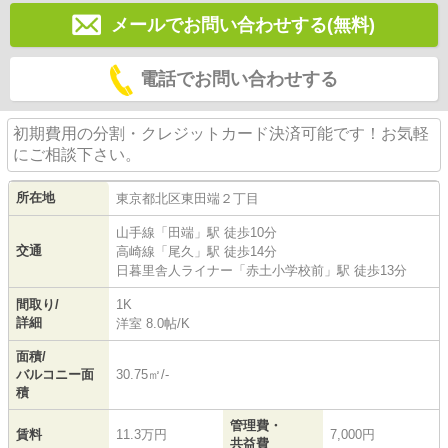
メールでお問い合わせする(無料)
電話でお問い合わせする
初期費用の分割・クレジットカード決済可能です！お気軽
にご相談下さい。
所在地
東京都
北区
東田端
２丁目
山手線
「
田端
」駅 徒歩10分
交通
高崎線
「
尾久
」駅 徒歩14分
日暮里舎人ライナー
「
赤土小学校前
」駅 徒歩13分
間取り/
1K
詳細
洋室 8.0帖
/
K
面積/
バルコニー面
30.75㎡/-
積
管理費・
賃料
11.3万円
7,000円
共益費