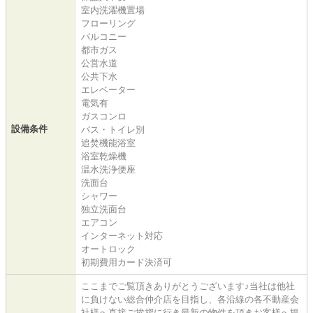
室内洗濯機置場
フローリング
バルコニー
都市ガス
公営水道
公共下水
エレベーター
電気有
ガスコンロ
設備条件
バス・トイレ別
追焚機能浴室
浴室乾燥機
温水洗浄便座
洗面台
シャワー
独立洗面台
エアコン
インターネット対応
オートロック
初期費用カード決済可
ここまでご覧頂きありがとうございます♪当社は他社
に負けない総合仲介店を目指し、各沿線の各不動産会
社様へ直接ご挨拶に行き最新の物件を頂きお客様へ提