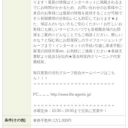
ります！最新の情報はインターネットに掲載されるま
でにお時間がかかるため、お問い合わせのお客様やご
来店のお客様には最新の情報を提供することが可能で
す☆初期費用の分割払いにも対応しております★ま
た、保証人のいない方もご安心ください！お忙しいお
客様にも嬉しいサービス♪いつでも首都圏全域のお部
屋をご案内☆どんなことでもご相談ください。難しい
かな？と悩む前にお部屋探しのライフエージェントグ
ループまで！インターネットの手続♪引越し業者手配♪
家電の回収作業etc..お気軽にご連絡ください★各線主
要駅より徒歩1分以内★退去時室内クリーニング代実
費精算。
毎日更新の当社グループ総合ホームページはこち
ら！！！
＝＝＝＝＝＝＝＝＝＝＝＝＝＝＝＝＝＝＝＝＝＝
PC→→→ http://www.life-agents.jp/
＝＝＝＝＝＝＝＝＝＝＝＝＝＝＝＝＝＝＝＝＝＝
水曜定休：10:00～19:00まで元気に営業中！
条件(その他)
事務手数料:1万1,000円