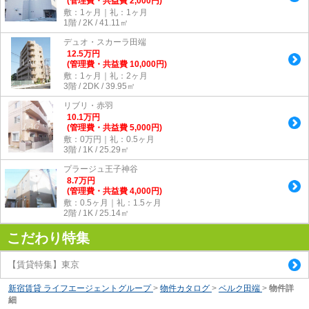
(管理費・共益費 2,000円)
敷：1ヶ月｜礼：1ヶ月
1階 / 2K / 41.11㎡
デュオ・スカーラ田端
12.5
万
円
(管理費・共益費 10,000円)
敷：1ヶ月｜礼：2ヶ月
3階 / 2DK / 39.95㎡
リブリ・赤羽
10.1
万
円
(管理費・共益費 5,000円)
敷：0万円｜礼：0.5ヶ月
3階 / 1K / 25.29㎡
プラージュ王子神谷
8.7
万
円
(管理費・共益費 4,000円)
敷：0.5ヶ月｜礼：1.5ヶ月
2階 / 1K / 25.14㎡
こだわり特集
【賃貸特集】東京
新宿賃貸 ライフエージェントグループ
>
物件カタログ
>
ベルク田端
>
物件詳
細