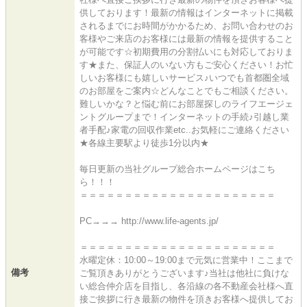
供しております！最新の情報はインターネットに掲載
されるまでにお時間がかかるため、お問い合わせのお
客様やご来店のお客様には最新の情報を提供すること
が可能です☆初期費用の分割払いにも対応しておりま
す★また、保証人のいない方もご安心ください！お忙
しいお客様にも嬉しいサービス♪いつでも首都圏全域
のお部屋をご案内☆どんなことでもご相談ください。
難しいかな？と悩む前にお部屋探しのライフエージェ
ントグループまで！インターネットの手続♪引越し業
者手配♪家電の回収作業etc..お気軽にご連絡ください
★各線主要駅より徒歩1分以内★
毎日更新の当社グループ総合ホームページはこち
ら！！！
＝＝＝＝＝＝＝＝＝＝＝＝＝＝＝＝＝＝＝＝＝＝
PC→→→ http://www.life-agents.jp/
＝＝＝＝＝＝＝＝＝＝＝＝＝＝＝＝＝＝＝＝＝＝
水曜定休：10:00～19:00まで元気に営業中！ここまで
備考
ご覧頂きありがとうございます♪当社は他社に負けな
い総合仲介店を目指し、各沿線の各不動産会社様へ直
接ご挨拶に行き最新の物件を頂きお客様へ提供してお