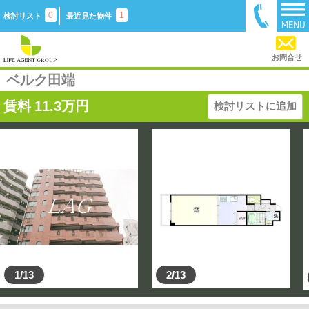
0
1
検討リスト
最近見た物件
お問合せ
ベルク田端
賃料
11.3
万円
検討リストに追加
1/13
2/13