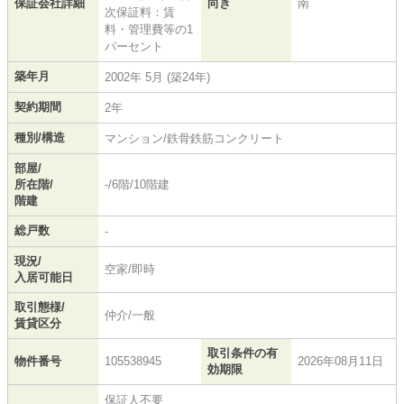
保証会社詳細
向き
南
次保証料：賃
料・管理費等の1
パーセント
築年月
2002年 5月 (築24年)
契約期間
2年
種別/構造
マンション/鉄骨鉄筋コンクリート
部屋/
所在階/
-/6階/10階建
階建
総戸数
-
現況/
空家/即時
入居可能日
取引態様/
仲介/一般
賃貸区分
取引条件の有
物件番号
105538945
2026年08月11日
効期限
保証人不要