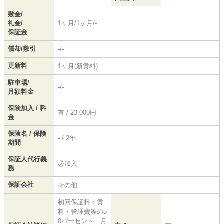
敷金/
礼金/
1ヶ月/1ヶ月/-
保証金
償却/敷引
-/-
更新料
1ヶ月(新賃料)
駐車場/
-/-
月額料金
保険加入 / 料
有 / 23,000円
金
保険名 / 保険
- / 2年
期間
保証人代行義
必加入
務
保証会社
その他
初回保証料：賃
料・管理費等の5
0パーセント 月