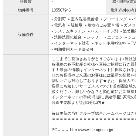
特優賃
-
取引態様/賃
物件番号
105567946
取引条件の有
分割可
室内洗濯機置場
フローリング
バ
電気有
駐輪場
敷地内ごみ置き場
ガスコ
システムキッチン
バス・トイレ別
追焚機
設備条件
洗髪洗面化粧台
シャワー
エアコン
シュ
インターネット対応
ネット使用料無料
T
初期費用カード決済可
ここまでご覧頂きありがとうございます♪当社
各沿線の各不動産会社様へ直接ご挨拶に行き最
す！最新の情報はインターネットに掲載される
せのお客様やご来店のお客様には最新の情報を
割払いにも対応しております★また、保証人の
客様にも嬉しいサービス♪いつでも首都圏全域
談ください。難しいかな？と悩む前にお部屋探
インターネットの手続♪引越し業者手配♪家電の回
各線主要駅より徒歩1分以内★
毎日更新の当社グループ総合ホームページはこ
＝＝＝＝＝＝＝＝＝＝＝＝＝＝＝＝＝＝＝＝＝
PC→→→ http://www.life-agents.jp/