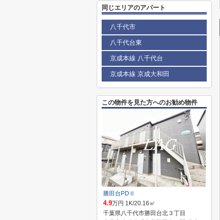
同じエリアのアパート
八千代市
八千代台東
京成本線 八千代台
京成本線 京成大和田
この物件を見た方へのお勧め物件
勝田台PDⅡ
4.9
万円 1K/20.16㎡
千葉県八千代市勝田台北３丁目