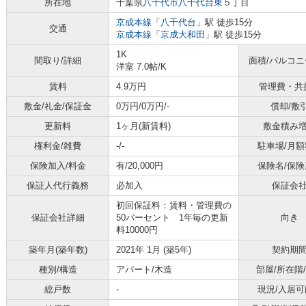
所在地
千葉県
八千代市
八千代台東
５丁目
京成本線
「
八千代台
」駅 徒歩15分
交通
京成本線
「
京成大和田
」駅 徒歩15分
1K
間取り/詳細
面積/バルコ
洋室 7.0帖
/
K
賃料
4.9万円
管理費・共
敷金/礼金/保証金
0万円/0万円/-
償却/敷
更新料
1ヶ月(新賃料)
敷金積み
権利金/雑費
-/-
駐車場/月額
保険加入/料金
有/20,000円
保険名/保険
保証人代行義務
必加入
保証会
初回保証料：賃料・管理費の
保証会社詳細
50パーセント 1年毎の更新
向き
料10000円
築年月(築年数)
2021年 1月 (築5年)
契約期
種別/構造
アパート/木造
部屋/所在階
総戸数
-
現況/入居可