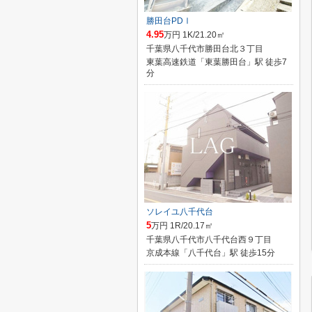
勝田台PDⅠ
4.95
万円 1K/21.20㎡
千葉県八千代市勝田台北３丁目
東葉高速鉄道「東葉勝田台」駅 徒歩7
分
ソレイユ八千代台
5
万円 1R/20.17㎡
千葉県八千代市八千代台西９丁目
京成本線「八千代台」駅 徒歩15分