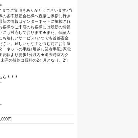
＝
！ここまでご覧頂きありがとうございます♪当
線の各不動産会社様へ直接ご挨拶に行き
最新の情報はインターネットに掲載され
お客様やご来店のお客様には最新の情報
いにも対応しております★また、保証人
にも嬉しいサービス♪いつでも首都圏全
ださい。難しいかな？と悩む前にお部屋
ターネットの手続♪引越し業者手配♪家電
線主要駅より徒歩1分以内★退去時室内ク
未満の解約は賃料の2ヶ月となり、2年
ちら！！！
＝
＝
000円