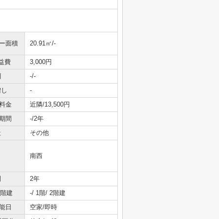
ニー面積
20.91㎡/-
益費
3,000円
引
-/-
増し
-
料金
近隣/13,500円
期間
-/2年
社
その他
南西
間
2年
/階建
-/ 1階/ 2階建
能日
空家/即時