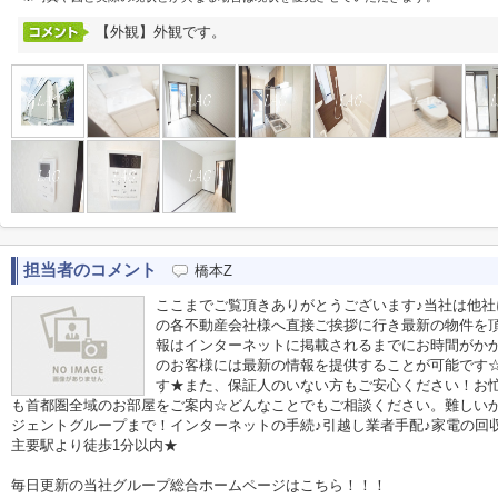
【外観】外観です。
担当者のコメント
橋本Z
ここまでご覧頂きありがとうございます♪当社は他
の各不動産会社様へ直接ご挨拶に行き最新の物件を
報はインターネットに掲載されるまでにお時間がか
のお客様には最新の情報を提供することが可能です
す★また、保証人のいない方もご安心ください！お
も首都圏全域のお部屋をご案内☆どんなことでもご相談ください。難しい
ジェントグループまで！インターネットの手続♪引越し業者手配♪家電の回収作
主要駅より徒歩1分以内★
毎日更新の当社グループ総合ホームページはこちら！！！