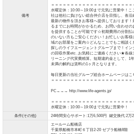
＝＝＝＝＝＝＝＝＝＝＝＝＝＝＝＝＝＝＝＝＝
水曜定休：10:00～19:00まで元気に営業中
備考
社は他社に負けない総合仲介店を目指し、各沿
最新の物件を頂きお客様へ提供しております！
るまでにお時間がかかるため、お問い合わせの
を提供することが可能です☆初期費用の分割払
のいない方もご安心ください！お忙しいお客様
域のお部屋をご案内☆どんなことでもご相談く
探しのライフエージェントグループまで！イン
の回収作業etc..お気軽にご連絡ください★各
リーニング代実費精算。短期違約金として、1年
未満の解約は賃料の1ヶ月となります。
毎日更新の当社グループ総合ホームページはこ
＝＝＝＝＝＝＝＝＝＝＝＝＝＝＝＝＝＝＝＝＝
PC→→→ http://www.life-agents.jp/
＝＝＝＝＝＝＝＝＝＝＝＝＝＝＝＝＝＝＝＝＝
水曜定休：10:00～19:00まで元気に営業中！
条件(その他)
24時間安心サポート:1万6,500円 鍵交換代:2万2,
エールーム船橋店
千葉県船橋市本町６丁目2-20 ゼブラ船橋8階