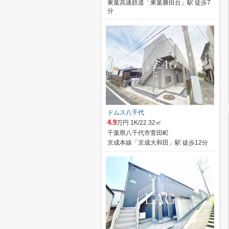
東葉高速鉄道「東葉勝田台」駅 徒歩7
分
ドムス八千代
4.9
万円 1K/22.32㎡
千葉県八千代市萱田町
京成本線「京成大和田」駅 徒歩12分