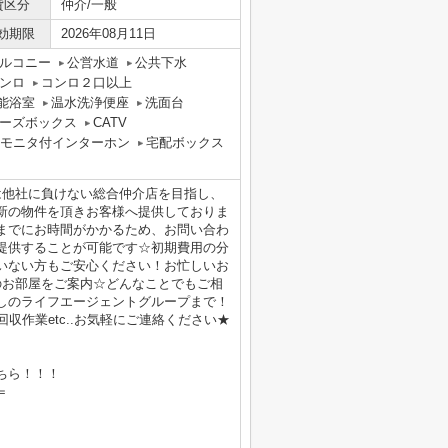
貸区分
仲介/一般
効期限
2026年08月11日
ルコニー
公営水道
公共下水
ンロ
コンロ２口以上
能浴室
温水洗浄便座
洗面台
ーズボックス
CATV
Vモニタ付インターホン
宅配ボックス
は他社に負けない総合仲介店を目指し、
新の物件を頂きお客様へ提供しておりま
までにお時間がかかるため、お問い合わ
提供することが可能です☆初期費用の分
いない方もご安心ください！お忙しいお
のお部屋をご案内☆どんなことでもご相
しのライフエージェントグループまで！
収作業etc..お気軽にご連絡ください★
ちら！！！
＝