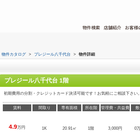
物件検索
店舗紹介
お客様
物件カタログ
>
プレジール八千代台
>
物件詳細
プレジール八千代台 1階
初期費用の分割・クレジットカード決済可能です！お気軽にご相談下さい
賃料
間取り
専有面積
所在階
管理費・共益費
敷
4.9
万円
1K
20.91㎡
1階
3,000円
0